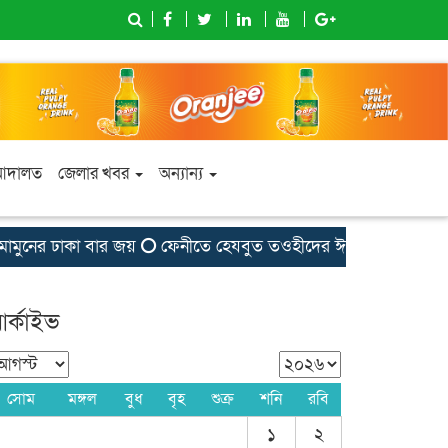
আদালত
জেলার খবর
অন্যান্য
ুনের ঢাকা বার জয়
ফেনীতে হেযবুত তওহীদের ঈদ পুনর্মিলনী ও কর্মী স
র্কাইভ
সোম
মঙ্গল
বুধ
বৃহ
শুক্র
শনি
রবি
১
২