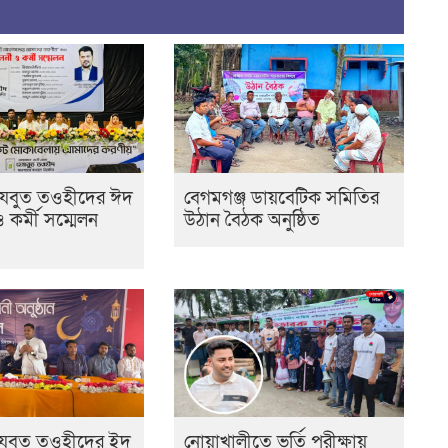
েযবুত তওহীদের ঈদ
বেগমগঞ্জ ডায়বেটিক সমিতির
ও কর্মী সম্মেলন
উঠান বৈঠক অনুষ্ঠিত
হেযবুত তওহীদের ইদ
নোয়াখালীতে ভর্তি পরীক্ষায়