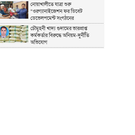
নোয়াখালীতে যাত্রা শুরু
“ওরগ্যানাইজেশন ফর ডিবেট
ডেভেলপমেন্ট সংগঠনের
চৌমুহনী খাদ্য গুদামের ভারপ্রাপ্ত
কর্মকর্তার বিরুদ্ধে অনিয়ম-দুর্নীতি
অভিযোগ
চাঁদপুরে হেযবুত তওহীদের ইদ
পুনর্মিলনী ও বনভোজন অনুষ্ঠিত
নোয়াখালীতে ভর্তি পরীক্ষায় শিক্ষার্থী ও
অভিভাবকদের সেবায় ছাত্রদল নেতা
জিকু
অবশেষে বিয়ে নিয়ে মুখ খুললেন লুবাবা
নোয়াখালী কারাগার যেন একরামের
রাজপ্রাসাদ