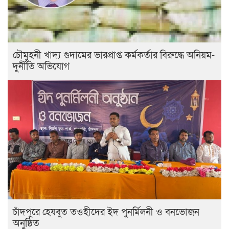
চৌমুহনী খাদ্য গুদামের ভারপ্রাপ্ত কর্মকর্তার বিরুদ্ধে অনিয়ম-
দুর্নীতি অভিযোগ
চাঁদপুরে হেযবুত তওহীদের ইদ পুনর্মিলনী ও বনভোজন
অনুষ্ঠিত