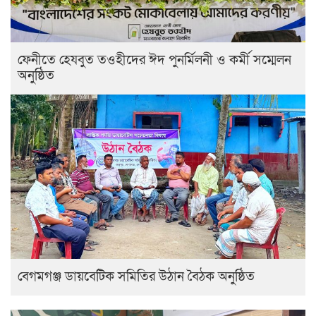
ফেনীতে হেযবুত তওহীদের ঈদ পুনর্মিলনী ও কর্মী সম্মেলন
অনুষ্ঠিত
বেগমগঞ্জ ডায়বেটিক সমিতির উঠান বৈঠক অনুষ্ঠিত