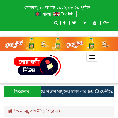
সোমবার, ১০ অগাস্ট ২০২৬, ০৮:২০ পূর্বাহ্ন
বাংলা
English
Toggle
navigation
শিরোনাম:
বেগমগঞ্জের সন্তান মামুনের ঢাকা বার জয়
ফেনীতে হেযবুত 
/
অন্যান্য
,
রাজনীতি
,
শিরোনাম