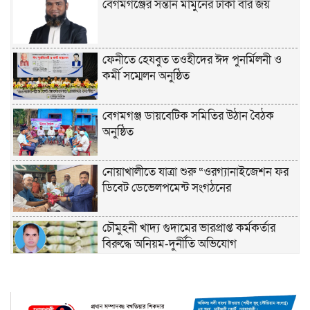
বেগমগঞ্জের সন্তান মামুনের ঢাকা বার জয়
ফেনীতে হেযবুত তওহীদের ঈদ পুনর্মিলনী ও
কর্মী সম্মেলন অনুষ্ঠিত
বেগমগঞ্জ ডায়বেটিক সমিতির উঠান বৈঠক
অনুষ্ঠিত
নোয়াখালীতে যাত্রা শুরু “ওরগ্যানাইজেশন ফর
ডিবেট ডেভেলপমেন্ট সংগঠনের
চৌমুহনী খাদ্য গুদামের ভারপ্রাপ্ত কর্মকর্তার
বিরুদ্ধে অনিয়ম-দুর্নীতি অভিযোগ
চাঁদপুরে হেযবুত তওহীদের ইদ পুনর্মিলনী ও
বনভোজন অনুষ্ঠিত