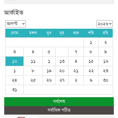
আর্কাইভ
সোম
মঙ্গল
বুধ
বৃহ
শুক্র
শনি
রবি
১
২
৩
৪
৫
৭
৮
৯
১০
১১
১
১৩
৪
১৫
১৬
১
৮
১৯
২০
২১
২২
২৩
২৪
২৫
২৬
২৭
২
৯
৩০
৩১
সর্বশেষ
সর্বাধিক পঠিত