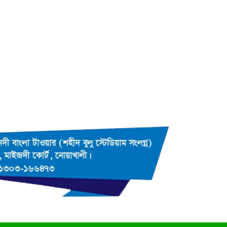
কুমিল্লায় তওহীদভিত্তিক রাষ্ট্রব্যবস্থার
উপর গোলটেবিল বৈঠক অনুষ্ঠিত