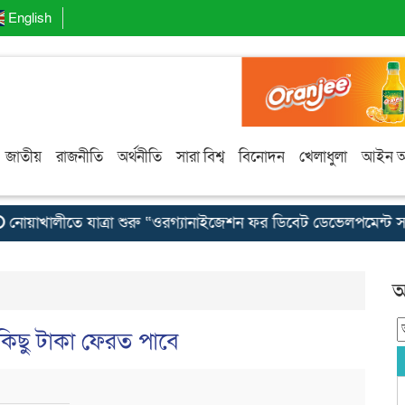
English
জাতীয়
রাজনীতি
অর্থনীতি
সারা বিশ্ব
বিনোদন
খেলাধুলা
আইন 
োয়াখালীতে যাত্রা শুরু “ওরগ্যানাইজেশন ফর ডিবেট ডেভেলপমেন্ট সংগ
আ
কিছু টাকা ফেরত পাবে