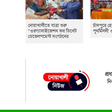
নোয়াখালীতে যাত্রা শুরু
চাঁদপুরে 
“ওরগ্যানাইজেশন ফর ডিবেট
পুনর্মিলনী
ডেভেলপমেন্ট সংগঠনের