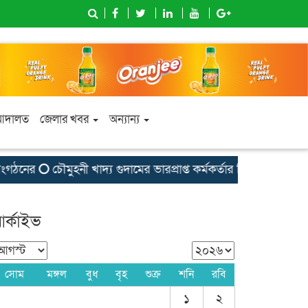
আদালত
জেলার খবর
অন্যান্য
ঠনের
চৌমুহনী খাদ্য গুদামের ভারপ্রাপ্ত কর্মকর্তার বিরুদ্ধে অনিয়ম-দু
র্কাইভ
সোম
মঙ্গল
বুধ
বৃহ
শুক্র
শনি
রবি
১
২