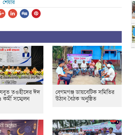
শেয়ার
েযবুত তওহীদের ঈদ
বেগমগঞ্জ ডায়বেটিক সমিতির
ও কর্মী সম্মেলন
উঠান বৈঠক অনুষ্ঠিত