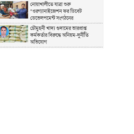
নোয়াখালীতে যাত্রা শুরু
“ওরগ্যানাইজেশন ফর ডিবেট
ডেভেলপমেন্ট সংগঠনের
চৌমুহনী খাদ্য গুদামের ভারপ্রাপ্ত
কর্মকর্তার বিরুদ্ধে অনিয়ম-দুর্নীতি
অভিযোগ
চাঁদপুরে হেযবুত তওহীদের ইদ
পুনর্মিলনী ও বনভোজন অনুষ্ঠিত
নোয়াখালীতে ভর্তি পরীক্ষায় শিক্ষার্থী ও
অভিভাবকদের সেবায় ছাত্রদল নেতা
জিকু
অবশেষে বিয়ে নিয়ে মুখ খুললেন লুবাবা
নোয়াখালী কারাগার যেন একরামের
রাজপ্রাসাদ