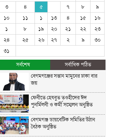
৩
৪
৫
৭
৮
৯
১০
১১
১
১৩
৪
১৫
১৬
১
৮
১৯
২০
২১
২২
২৩
২৪
২৫
২৬
২৭
২
৯
৩০
৩১
সর্বশেষ
সর্বাধিক পঠিত
বেগমগঞ্জের সন্তান মামুনের ঢাকা বার
জয়
ফেনীতে হেযবুত তওহীদের ঈদ
পুনর্মিলনী ও কর্মী সম্মেলন অনুষ্ঠিত
বেগমগঞ্জ ডায়বেটিক সমিতির উঠান
বৈঠক অনুষ্ঠিত