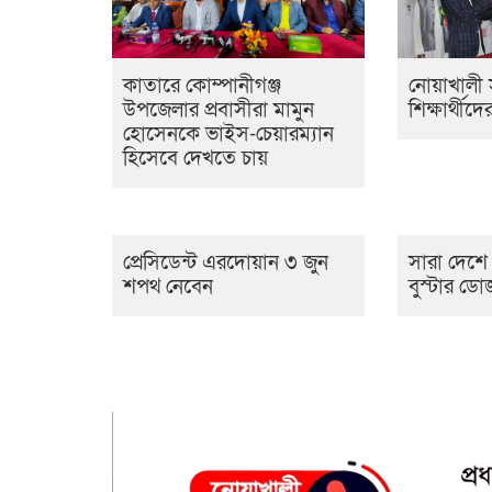
কাতারে কোম্পানীগঞ্জ
নোয়াখালী স
উপজেলার প্রবাসীরা মামুন
শিক্ষার্থীদে
হোসেনকে ভাইস-চেয়ারম্যান
হিসেবে দেখতে চায়
প্রেসিডেন্ট এরদোয়ান ৩ জুন
সারা দেশে 
শপথ নেবেন
বুস্টার ডো