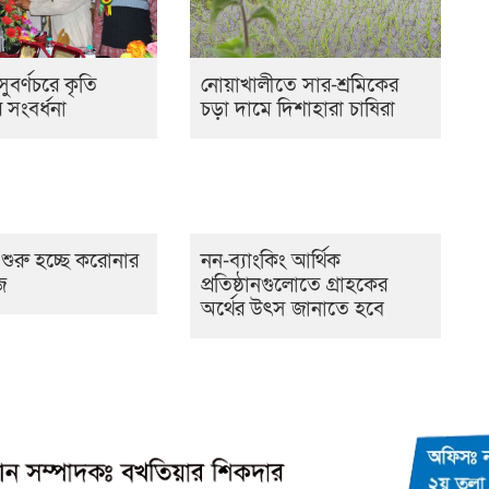
ুবর্ণচরে কৃতি
নোয়াখালীতে সার-শ্রমিকের
র সংবর্ধনা
চড়া দামে দিশাহারা চাষিরা
শুরু হচ্ছে করোনার
নন-ব্যাংকিং আর্থিক
জ
প্রতিষ্ঠানগুলোতে গ্রাহকের
অর্থের উৎস জানাতে হবে