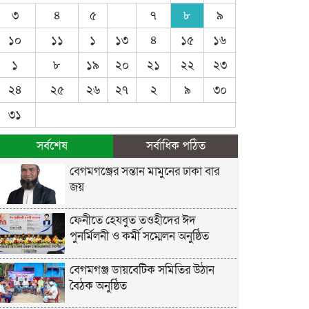
৩
৪
৫
৭
৮
৯
১০
১১
১
১৩
৪
১৫
১৬
১
৮
১৯
২০
২১
২২
২৩
২৪
২৫
২৬
২৭
২
৯
৩০
৩১
সর্বশেষ
সর্বাধিক পঠিত
বেগমগঞ্জের সন্তান মামুনের ঢাকা বার
জয়
ফেনীতে হেযবুত তওহীদের ঈদ
পুনর্মিলনী ও কর্মী সম্মেলন অনুষ্ঠিত
বেগমগঞ্জ ডায়বেটিক সমিতির উঠান
বৈঠক অনুষ্ঠিত