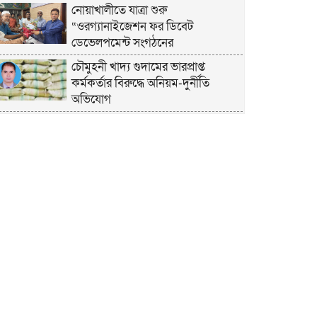
নোয়াখালীতে যাত্রা শুরু
“ওরগ্যানাইজেশন ফর ডিবেট
ডেভেলপমেন্ট সংগঠনের
চৌমুহনী খাদ্য গুদামের ভারপ্রাপ্ত
কর্মকর্তার বিরুদ্ধে অনিয়ম-দুর্নীতি
অভিযোগ
চাঁদপুরে হেযবুত তওহীদের ইদ
পুনর্মিলনী ও বনভোজন অনুষ্ঠিত
নোয়াখালীতে ভর্তি পরীক্ষায় শিক্ষার্থী ও
অভিভাবকদের সেবায় ছাত্রদল নেতা
জিকু
অবশেষে বিয়ে নিয়ে মুখ খুললেন লুবাবা
নোয়াখালী কারাগার যেন একরামের
রাজপ্রাসাদ