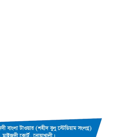
কুমিল্লায় তওহীদভিত্তিক রাষ্ট্রব্যবস্থার
উপর গোলটেবিল বৈঠক অনুষ্ঠিত