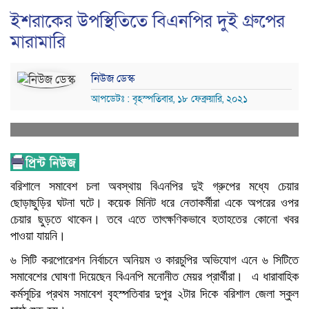
ইশরাকের উপস্থিতিতে বিএনপির দুই গ্রুপের
মারামারি
নিউজ ডেস্ক
আপডেটঃ : বৃহস্পতিবার, ১৮ ফেব্রুয়ারি, ২০২১
বরিশালে
সমাবেশ
চলা
অবস্থায়
বিএনপির
দুই
গ্রুপের
মধ্যে
চেয়ার
ছোড়াছুড়ির
ঘটনা
ঘটে।
কয়েক
মিনিট
ধরে
নেতাকর্মীরা
একে
অপরের
ওপর
চেয়ার
ছুড়তে
থাকেন।
তবে
এতে
তাৎক্ষণিকভাবে
হতাহতের
কোনো
খবর
পাওয়া
যায়নি।
৬
সিটি
করপোরেশন
নির্বাচনে
অনিয়ম
ও
কারচুপির
অভিযোগ
এনে
৬
সিটিতে
সমাবেশের
ঘোষণা
দিয়েছেন
বিএনপি
মনোনীত
মেয়র
প্রার্থীরা।
এ
ধারাবাহিক
কর্মসূচির
প্রথম
সমাবেশ
বৃহস্পতিবার
দুপুর
২টার
দিকে
বরিশাল
জেলা
স্কুল