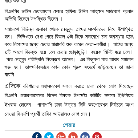
মাঠে
শুরু
হয়।
বিএনপির
ভাইস
চেয়ারম্যান
মেজর
হাফিজ
উদ্দিন
আহমেদ সমাবেশে
প্রধান
অতিথি
হিসেবে
উপস্থিত
ছিলেন
।
সমাবেশে
বিভিন্ন
এলাকা
থেকে
নেতৃবৃন্দ
তাদের
সমর্থকদের
নিয়ে
উপস্থিত
হন।
ভিডিওতে
দেখা
গেছে
বিকাল
৫টা
দিকে
সমাবেশে
চলা
অবস্থায়
হঠাৎ
–
করে
নিজেদের
মধ্যে
চেয়ার
মারামারি
শুরু
করেন
নেতা
কর্মীরা।
মাঠের
মধ্যে
দুটি
অংশে
বিভক্ত
হয়ে
চলে
চেয়ার
ছোড়াছুড়ি।
কয়েক
মিনিট
ধরে
চলে।
পরে
নেতৃবৃন্দ
পরিস্থিতি
নিয়ন্ত্রণে
আনেন।
এর
কিছুক্ষণ
পরে
আবার
সমাবেশ
শুরু
হয়।
তাৎক্ষণিকভাবে
কোন
কোন
গ্রুপ
সংঘর্ষে
জড়িয়েছেন
তা
জানা
যায়নি।
এদিকে
বরিশালের
মহাসমাবেশ
সফল
করতে
ঢাকা
থেকে
যোগ
দিয়েছেন
বিএনপি
চেয়ারপারসনের
বিদেশ
বিষয়ক
উপদেষ্টা
কমিটির
সদস্য
ইঞ্জিনিয়ার
ইশরাক
হোসেন।
পাশাপাশি
ঢাকা
উত্তর
সিটি
করপোরেশন
নির্বাচনে
অংশ
নেওয়া
বিএনপি
প্রার্থী
তাবিথ
আউয়ালও
যোগ
দেন।
শেয়ার