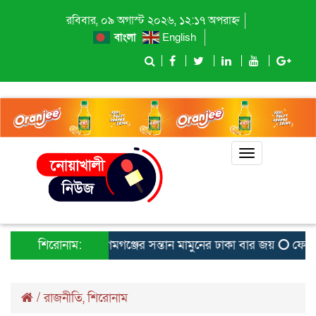
রবিবার, ০৯ অগাস্ট ২০২৬, ১২:১৭ অপরাহ্ন
বাংলা
English
Toggle
navigation
শিরোনাম:
বেগমগঞ্জের সন্তান মামুনের ঢাকা বার জয়
ফেনীতে হ
/
রাজনীতি
,
শিরোনাম