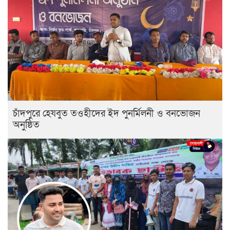
চাঁদপুরে হেযবুত তওহীদের ইদ পুনর্মিলনী ও বনভোজন
অনুষ্ঠিত