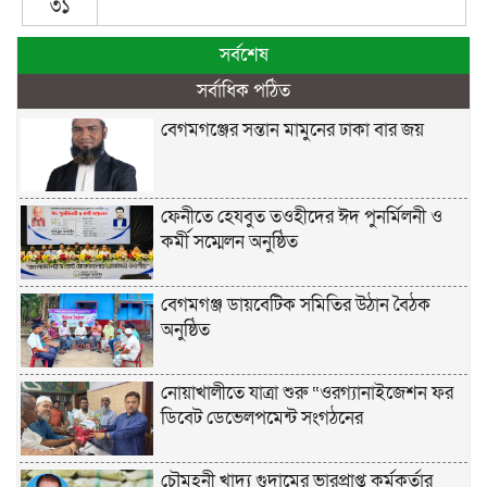
৩১
সর্বশেষ
সর্বাধিক পঠিত
বেগমগঞ্জের সন্তান মামুনের ঢাকা বার জয়
ফেনীতে হেযবুত তওহীদের ঈদ পুনর্মিলনী ও
কর্মী সম্মেলন অনুষ্ঠিত
বেগমগঞ্জ ডায়বেটিক সমিতির উঠান বৈঠক
অনুষ্ঠিত
নোয়াখালীতে যাত্রা শুরু “ওরগ্যানাইজেশন ফর
ডিবেট ডেভেলপমেন্ট সংগঠনের
চৌমুহনী খাদ্য গুদামের ভারপ্রাপ্ত কর্মকর্তার