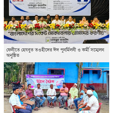
ফেনীতে হেযবুত তওহীদের ঈদ পুনর্মিলনী ও কর্মী সম্মেলন
অনুষ্ঠিত