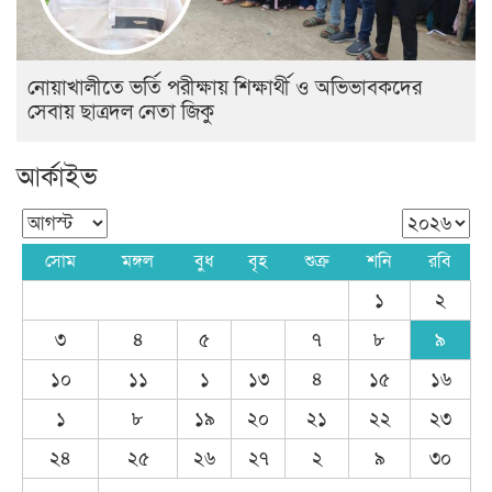
নোয়াখালীতে ভর্তি পরীক্ষায় শিক্ষার্থী ও অভিভাবকদের
সেবায় ছাত্রদল নেতা জিকু
আর্কাইভ
সোম
মঙ্গল
বুধ
বৃহ
শুক্র
শনি
রবি
১
২
৩
৪
৫
৭
৮
৯
১০
১১
১
১৩
৪
১৫
১৬
১
৮
১৯
২০
২১
২২
২৩
২৪
২৫
২৬
২৭
২
৯
৩০