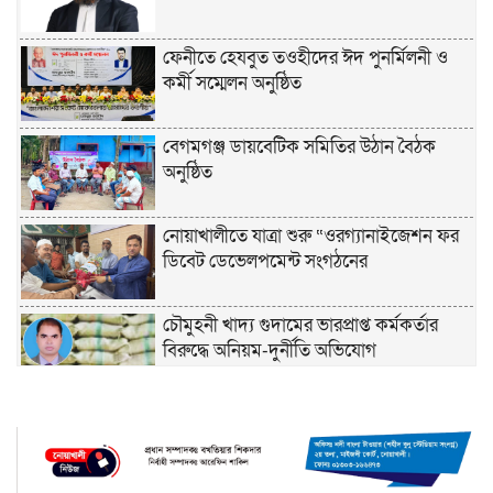
ফেনীতে হেযবুত তওহীদের ঈদ পুনর্মিলনী ও
কর্মী সম্মেলন অনুষ্ঠিত
বেগমগঞ্জ ডায়বেটিক সমিতির উঠান বৈঠক
অনুষ্ঠিত
নোয়াখালীতে যাত্রা শুরু “ওরগ্যানাইজেশন ফর
ডিবেট ডেভেলপমেন্ট সংগঠনের
চৌমুহনী খাদ্য গুদামের ভারপ্রাপ্ত কর্মকর্তার
বিরুদ্ধে অনিয়ম-দুর্নীতি অভিযোগ
চাঁদপুরে হেযবুত তওহীদের ইদ পুনর্মিলনী ও
বনভোজন অনুষ্ঠিত