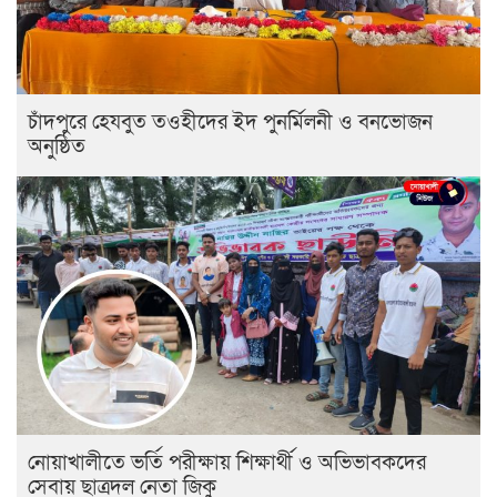
চাঁদপুরে হেযবুত তওহীদের ইদ পুনর্মিলনী ও বনভোজন
অনুষ্ঠিত
নোয়াখালীতে ভর্তি পরীক্ষায় শিক্ষার্থী ও অভিভাবকদের
সেবায় ছাত্রদল নেতা জিকু