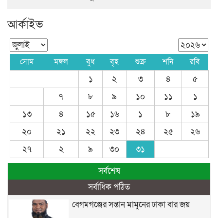
আর্কাইভ
সোম
মঙ্গল
বুধ
বৃহ
শুক্র
শনি
রবি
১
২
৩
৪
৫
৭
৮
৯
১০
১১
১
১৩
৪
১৫
১৬
১
৮
১৯
২০
২১
২২
২৩
২৪
২৫
২৬
২৭
২
৯
৩০
৩১
সর্বশেষ
সর্বাধিক পঠিত
বেগমগঞ্জের সন্তান মামুনের ঢাকা বার জয়