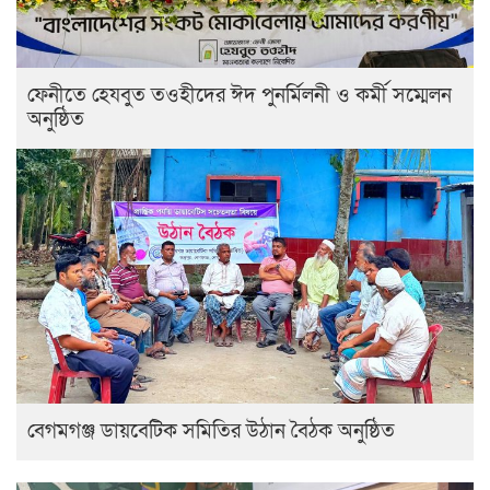
ফেনীতে হেযবুত তওহীদের ঈদ পুনর্মিলনী ও কর্মী সম্মেলন
অনুষ্ঠিত
বেগমগঞ্জ ডায়বেটিক সমিতির উঠান বৈঠক অনুষ্ঠিত