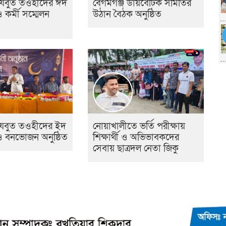
েযবুত তওহীদের ঈদ
বেগমগঞ্জ ডায়বেটিক সমিতির
ও কর্মী সম্মেলন
উঠান বৈঠক অনুষ্ঠিত
হেযবুত তওহীদের ইদ
নোয়াখালীতে ভর্তি পরীক্ষায়
 ও বনভোজন অনুষ্ঠিত
শিক্ষার্থী ও অভিভাবকদের
সেবায় ছাত্রদল নেতা জিকু