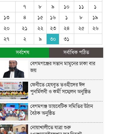
৭
৮
৯
১০
১১
১
১৩
৪
১৫
১৬
১
৮
১৯
২০
২১
২২
২৩
২৪
২৫
২৬
২৭
২
৯
৩০
৩১
সর্বশেষ
সর্বাধিক পঠিত
বেগমগঞ্জের সন্তান মামুনের ঢাকা বার
জয়
ফেনীতে হেযবুত তওহীদের ঈদ
পুনর্মিলনী ও কর্মী সম্মেলন অনুষ্ঠিত
বেগমগঞ্জ ডায়বেটিক সমিতির উঠান
বৈঠক অনুষ্ঠিত
নোয়াখালীতে যাত্রা শুরু