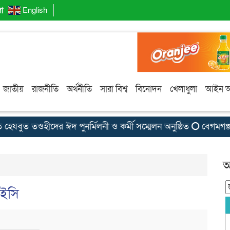
লা
English
জাতীয়
রাজনীতি
অর্থনীতি
সারা বিশ্ব
বিনোদন
খেলাধুলা
আইন 
যবুত তওহীদের ঈদ পুনর্মিলনী ও কর্মী সম্মেলন অনুষ্ঠিত
বেগমগঞ্জ ড
আ
িইসি