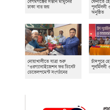
বেগমগঞ্জের সন্তান মামুনের
ফেনীতে হ
ঢাকা বার জয়
পুনর্মিলনী 
অনুষ্ঠিত
নোয়াখালীতে যাত্রা শুরু
চাঁদপুরে 
“ওরগ্যানাইজেশন ফর ডিবেট
পুনর্মিলনী
ডেভেলপমেন্ট সংগঠনের