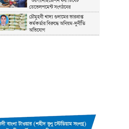
“ওরগ্যানাইজেশন ফর ডিবেট
ডেভেলপমেন্ট সংগঠনের
চৌমুহনী খাদ্য গুদামের ভারপ্রাপ্ত
কর্মকর্তার বিরুদ্ধে অনিয়ম-দুর্নীতি
অভিযোগ
চাঁদপুরে হেযবুত তওহীদের ইদ
পুনর্মিলনী ও বনভোজন অনুষ্ঠিত
নোয়াখালীতে ভর্তি পরীক্ষায় শিক্ষার্থী ও
অভিভাবকদের সেবায় ছাত্রদল নেতা
জিকু
অবশেষে বিয়ে নিয়ে মুখ খুললেন লুবাবা
নোয়াখালী কারাগার যেন একরামের
রাজপ্রাসাদ
কুমিল্লায় তওহীদভিত্তিক রাষ্ট্রব্যবস্থার