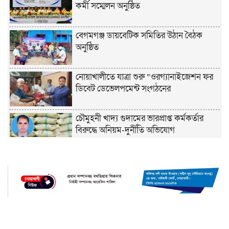
কর্মী সম্মেলন অনুষ্ঠিত
বেগমগঞ্জ ডায়বেটিক সমিতির উঠান বৈঠক
অনুষ্ঠিত
নোয়াখালীতে যাত্রা শুরু “ওরগ্যানাইজেশন ফর
ডিবেট ডেভেলপমেন্ট সংগঠনের
চৌমুহনী খাদ্য গুদামের ভারপ্রাপ্ত কর্মকর্তার
বিরুদ্ধে অনিয়ম-দুর্নীতি অভিযোগ
চাঁদপুরে হেযবুত তওহীদের ইদ পুনর্মিলনী ও
বনভোজন অনুষ্ঠিত
নোয়াখালীতে ভর্তি পরীক্ষায় শিক্ষার্থী ও
অভিভাবকদের সেবায় ছাত্রদল নেতা জিকু