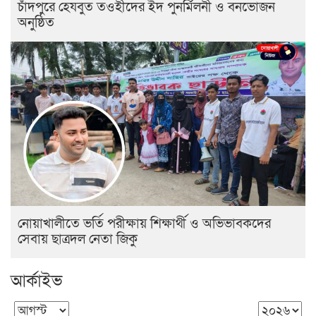
চাঁদপুরে হেযবুত তওহীদের ইদ পুনর্মিলনী ও বনভোজন
অনুষ্ঠিত
নোয়াখালীতে ভর্তি পরীক্ষায় শিক্ষার্থী ও অভিভাবকদের
সেবায় ছাত্রদল নেতা জিকু
আর্কাইভ