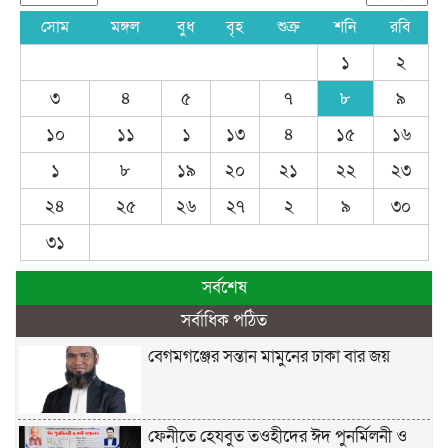
সোম
মঙ্গল
বুধ
বৃহ
শুক্র
শনি
রবি
১
২
৩
৪
৫
৭
৮
৯
১০
১১
১
১৩
৪
১৫
১৬
১
৮
১৯
২০
২১
২২
২৩
২৪
২৫
২৬
২৭
২
৯
৩০
৩১
সর্বশেষ
সর্বাধিক পঠিত
বেগমগঞ্জের সন্তান মামুনের ঢাকা বার জয়
ফেনীতে হেযবুত তওহীদের ঈদ পুনর্মিলনী ও