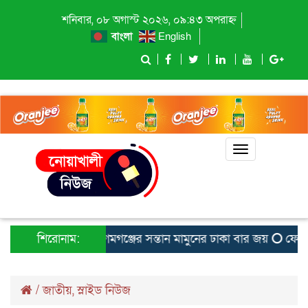
শনিবার, ০৮ অগাস্ট ২০২৬, ০৯:৪৩ অপরাহ্ন
বাংলা
English
Toggle
navigation
শিরোনাম:
বেগমগঞ্জের সন্তান মামুনের ঢাকা বার জয়
ফেনীতে হে
/
জাতীয়
,
স্লাইড নিউজ