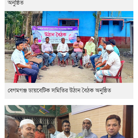
অনুষ্ঠিত
বেগমগঞ্জ ডায়বেটিক সমিতির উঠান বৈঠক অনুষ্ঠিত