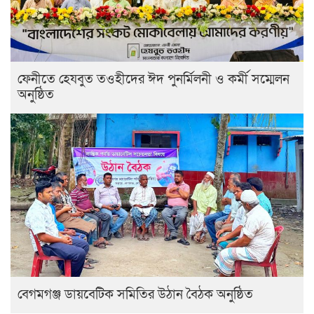
ফেনীতে হেযবুত তওহীদের ঈদ পুনর্মিলনী ও কর্মী সম্মেলন
অনুষ্ঠিত
বেগমগঞ্জ ডায়বেটিক সমিতির উঠান বৈঠক অনুষ্ঠিত