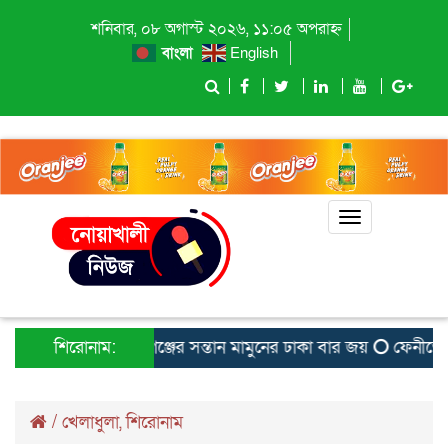
শনিবার, ০৮ অগাস্ট ২০২৬, ১১:০৫ অপরাহ্ন
বাংলা
English
Toggle
navigation
শিরোনাম:
বেগমগঞ্জের সন্তান মামুনের ঢাকা বার জয়
ফেনীতে হেযব
/
খেলাধুলা
,
শিরোনাম