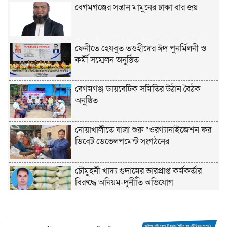
বেগমগঞ্জের সন্তান মামুনের ঢাকা বার জয়
ফেনীতে হেযবুত তওহীদের ঈদ পুনর্মিলনী ও
কর্মী সম্মেলন অনুষ্ঠিত
বেগমগঞ্জ ডায়বেটিক সমিতির উঠান বৈঠক
অনুষ্ঠিত
নোয়াখালীতে যাত্রা শুরু “ওরগ্যানাইজেশন ফর
ডিবেট ডেভেলপমেন্ট সংগঠনের
চৌমুহনী খাদ্য গুদামের ভারপ্রাপ্ত কর্মকর্তার
বিরুদ্ধে অনিয়ম-দুর্নীতি অভিযোগ
চাঁদপুরে হেযবুত তওহীদের ইদ পুনর্মিলনী ও
বনভোজন অনুষ্ঠিত