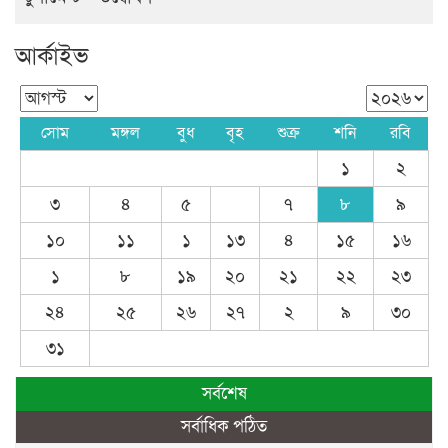
আর্কাইভ
সোম
মঙ্গল
বুধ
বৃহ
শুক্র
শনি
রবি
১
২
৩
৪
৫
৭
৮
৯
১০
১১
১
১৩
৪
১৫
১৬
১
৮
১৯
২০
২১
২২
২৩
২৪
২৫
২৬
২৭
২
৯
৩০
৩১
সর্বশেষ
সর্বাধিক পঠিত