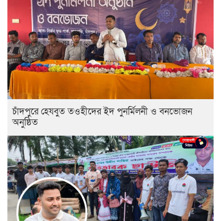
চাঁদপুরে হেযবুত তওহীদের ইদ পুনর্মিলনী ও বনভোজন
অনুষ্ঠিত