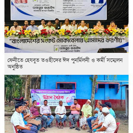
ফেনীতে হেযবুত তওহীদের ঈদ পুনর্মিলনী ও কর্মী সম্মেলন
অনুষ্ঠিত