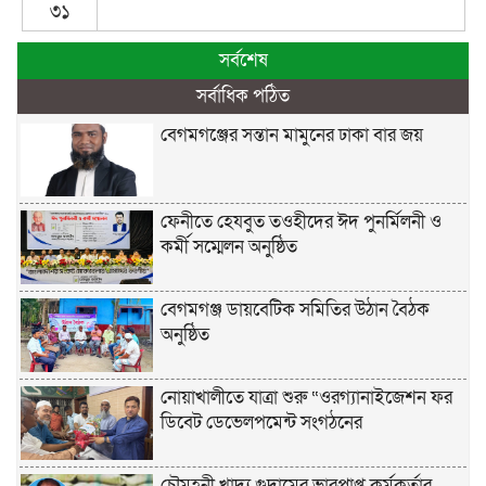
৩১
সর্বশেষ
সর্বাধিক পঠিত
বেগমগঞ্জের সন্তান মামুনের ঢাকা বার জয়
ফেনীতে হেযবুত তওহীদের ঈদ পুনর্মিলনী ও
কর্মী সম্মেলন অনুষ্ঠিত
বেগমগঞ্জ ডায়বেটিক সমিতির উঠান বৈঠক
অনুষ্ঠিত
নোয়াখালীতে যাত্রা শুরু “ওরগ্যানাইজেশন ফর
ডিবেট ডেভেলপমেন্ট সংগঠনের
চৌমুহনী খাদ্য গুদামের ভারপ্রাপ্ত কর্মকর্তার