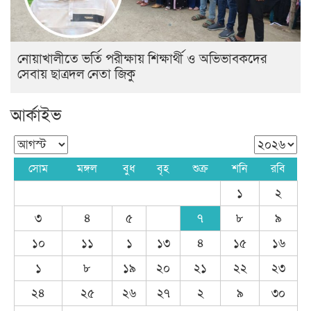
নোয়াখালীতে ভর্তি পরীক্ষায় শিক্ষার্থী ও অভিভাবকদের
সেবায় ছাত্রদল নেতা জিকু
আর্কাইভ
সোম
মঙ্গল
বুধ
বৃহ
শুক্র
শনি
রবি
১
২
৩
৪
৫
৭
৮
৯
১০
১১
১
১৩
৪
১৫
১৬
১
৮
১৯
২০
২১
২২
২৩
২৪
২৫
২৬
২৭
২
৯
৩০