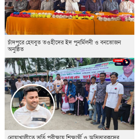
চাঁদপুরে হেযবুত তওহীদের ইদ পুনর্মিলনী ও বনভোজন
অনুষ্ঠিত
নোয়াখালীতে ভর্তি পরীক্ষায় শিক্ষার্থী ও অভিভাবকদের