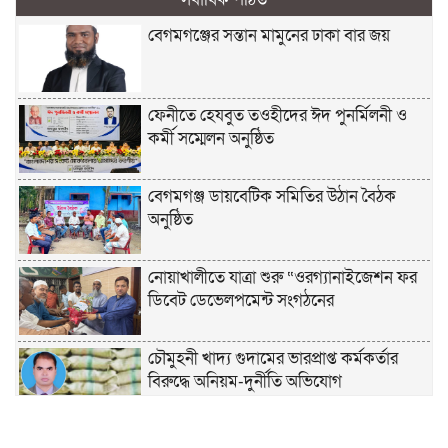
বেগমগঞ্জের সন্তান মামুনের ঢাকা বার জয়
ফেনীতে হেযবুত তওহীদের ঈদ পুনর্মিলনী ও
কর্মী সম্মেলন অনুষ্ঠিত
বেগমগঞ্জ ডায়বেটিক সমিতির উঠান বৈঠক
অনুষ্ঠিত
নোয়াখালীতে যাত্রা শুরু “ওরগ্যানাইজেশন ফর
ডিবেট ডেভেলপমেন্ট সংগঠনের
চৌমুহনী খাদ্য গুদামের ভারপ্রাপ্ত কর্মকর্তার
বিরুদ্ধে অনিয়ম-দুর্নীতি অভিযোগ
চাঁদপুরে হেযবুত তওহীদের ইদ পুনর্মিলনী ও