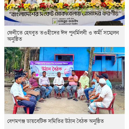
ফেনীতে হেযবুত তওহীদের ঈদ পুনর্মিলনী ও কর্মী সম্মেলন
অনুষ্ঠিত
বেগমগঞ্জ ডায়বেটিক সমিতির উঠান বৈঠক অনুষ্ঠিত