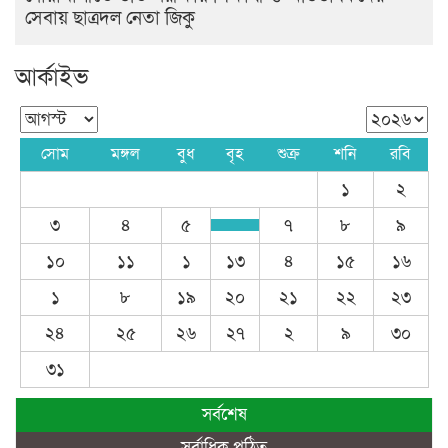
সেবায় ছাত্রদল নেতা জিকু
আর্কাইভ
সোম
মঙ্গল
বুধ
বৃহ
শুক্র
শনি
রবি
১
২
৩
৪
৫
৭
৮
৯
১০
১১
১
১৩
৪
১৫
১৬
১
৮
১৯
২০
২১
২২
২৩
২৪
২৫
২৬
২৭
২
৯
৩০
৩১
সর্বশেষ
সর্বাধিক পঠিত