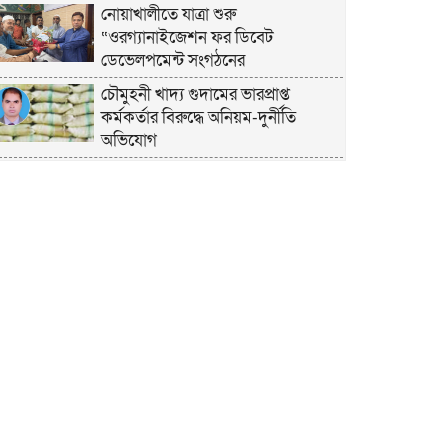
নোয়াখালীতে যাত্রা শুরু
“ওরগ্যানাইজেশন ফর ডিবেট
ডেভেলপমেন্ট সংগঠনের
চৌমুহনী খাদ্য গুদামের ভারপ্রাপ্ত
কর্মকর্তার বিরুদ্ধে অনিয়ম-দুর্নীতি
অভিযোগ
চাঁদপুরে হেযবুত তওহীদের ইদ
পুনর্মিলনী ও বনভোজন অনুষ্ঠিত
নোয়াখালীতে ভর্তি পরীক্ষায় শিক্ষার্থী ও
অভিভাবকদের সেবায় ছাত্রদল নেতা
জিকু
অবশেষে বিয়ে নিয়ে মুখ খুললেন লুবাবা
নোয়াখালী কারাগার যেন একরামের
রাজপ্রাসাদ