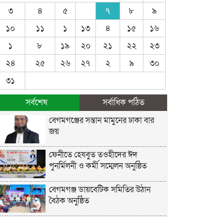
৩
৪
৫
৭
৮
৯
১০
১১
১
১৩
৪
১৫
১৬
১
৮
১৯
২০
২১
২২
২৩
২৪
২৫
২৬
২৭
২
৯
৩০
৩১
সর্বশেষ
সর্বাধিক পঠিত
বেগমগঞ্জের সন্তান মামুনের ঢাকা বার
জয়
ফেনীতে হেযবুত তওহীদের ঈদ
পুনর্মিলনী ও কর্মী সম্মেলন অনুষ্ঠিত
বেগমগঞ্জ ডায়বেটিক সমিতির উঠান
বৈঠক অনুষ্ঠিত