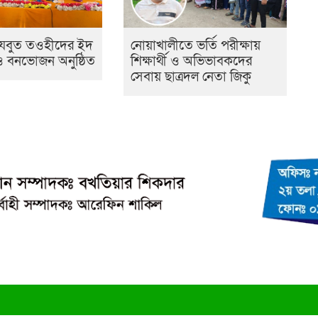
হেযবুত তওহীদের ইদ
নোয়াখালীতে ভর্তি পরীক্ষায়
 ও বনভোজন অনুষ্ঠিত
শিক্ষার্থী ও অভিভাবকদের
সেবায় ছাত্রদল নেতা জিকু