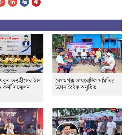
েযবুত তওহীদের ঈদ
বেগমগঞ্জ ডায়বেটিক সমিতির
ও কর্মী সম্মেলন
উঠান বৈঠক অনুষ্ঠিত