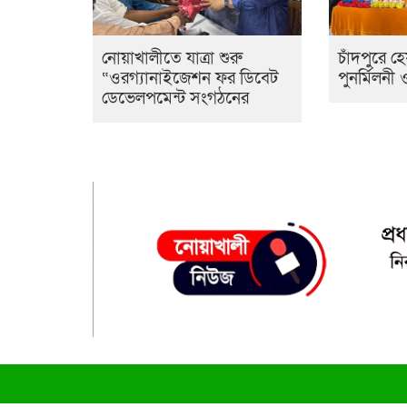
নোয়াখালীতে যাত্রা শুরু
চাঁদপুরে 
“ওরগ্যানাইজেশন ফর ডিবেট
পুনর্মিলনী
ডেভেলপমেন্ট সংগঠনের