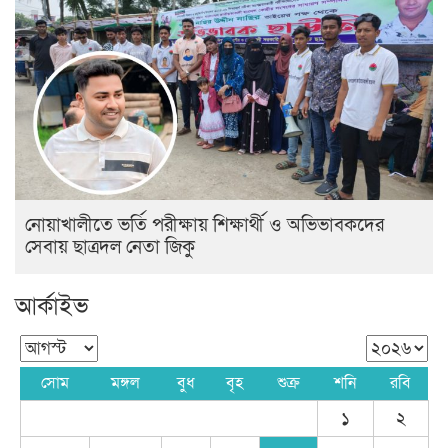
নোয়াখালীতে ভর্তি পরীক্ষায় শিক্ষার্থী ও অভিভাবকদের
সেবায় ছাত্রদল নেতা জিকু
আর্কাইভ
সোম
মঙ্গল
বুধ
বৃহ
শুক্র
শনি
রবি
১
২