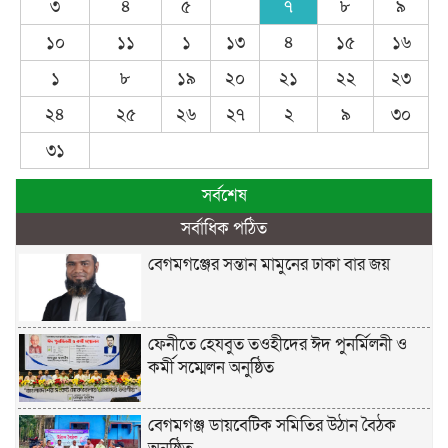
৩
৪
৫
৭
৮
৯
১০
১১
১
১৩
৪
১৫
১৬
১
৮
১৯
২০
২১
২২
২৩
২৪
২৫
২৬
২৭
২
৯
৩০
৩১
সর্বশেষ
সর্বাধিক পঠিত
বেগমগঞ্জের সন্তান মামুনের ঢাকা বার জয়
ফেনীতে হেযবুত তওহীদের ঈদ পুনর্মিলনী ও
কর্মী সম্মেলন অনুষ্ঠিত
বেগমগঞ্জ ডায়বেটিক সমিতির উঠান বৈঠক