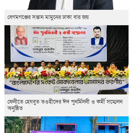
বেগমগঞ্জের সন্তান মামুনের ঢাকা বার জয়
ফেনীতে হেযবুত তওহীদের ঈদ পুনর্মিলনী ও কর্মী সম্মেলন
অনুষ্ঠিত