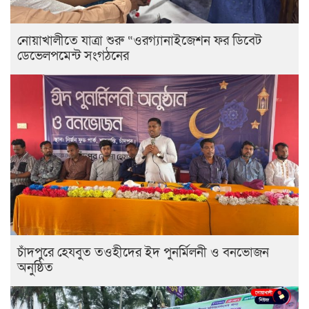
নোয়াখালীতে যাত্রা শুরু “ওরগ্যানাইজেশন ফর ডিবেট
ডেভেলপমেন্ট সংগঠনের
চাঁদপুরে হেযবুত তওহীদের ইদ পুনর্মিলনী ও বনভোজন
অনুষ্ঠিত