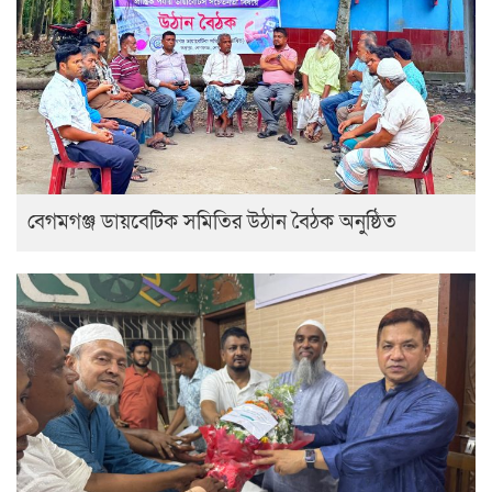
বেগমগঞ্জ ডায়বেটিক সমিতির উঠান বৈঠক অনুষ্ঠিত