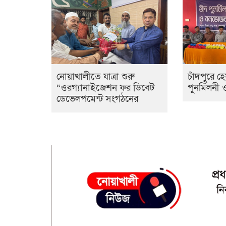
নোয়াখালীতে যাত্রা শুরু
চাঁদপুরে 
“ওরগ্যানাইজেশন ফর ডিবেট
পুনর্মিলনী
ডেভেলপমেন্ট সংগঠনের