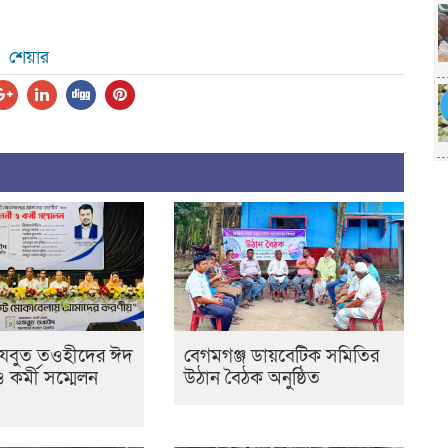
শেয়ার
েযবুত তওহীদের ঈদ
বেগমগঞ্জ ডায়বেটিক সমিতির
ও কর্মী সম্মেলন
উঠান বৈঠক অনুষ্ঠিত