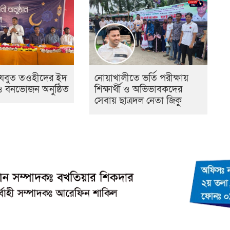
হেযবুত তওহীদের ইদ
নোয়াখালীতে ভর্তি পরীক্ষায়
 ও বনভোজন অনুষ্ঠিত
শিক্ষার্থী ও অভিভাবকদের
সেবায় ছাত্রদল নেতা জিকু