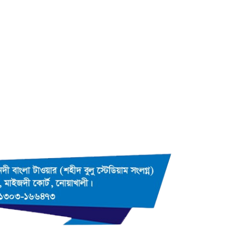
কুমিল্লায় তওহীদভিত্তিক রাষ্ট্রব্যবস্থার
উপর গোলটেবিল বৈঠক অনুষ্ঠিত