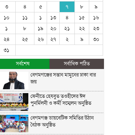
৩
৪
৫
৭
৮
৯
১০
১১
১
১৩
৪
১৫
১৬
১
৮
১৯
২০
২১
২২
২৩
২৪
২৫
২৬
২৭
২
৯
৩০
৩১
সর্বশেষ
সর্বাধিক পঠিত
বেগমগঞ্জের সন্তান মামুনের ঢাকা বার
জয়
ফেনীতে হেযবুত তওহীদের ঈদ
পুনর্মিলনী ও কর্মী সম্মেলন অনুষ্ঠিত
বেগমগঞ্জ ডায়বেটিক সমিতির উঠান
বৈঠক অনুষ্ঠিত