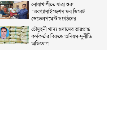
নোয়াখালীতে যাত্রা শুরু
“ওরগ্যানাইজেশন ফর ডিবেট
ডেভেলপমেন্ট সংগঠনের
চৌমুহনী খাদ্য গুদামের ভারপ্রাপ্ত
কর্মকর্তার বিরুদ্ধে অনিয়ম-দুর্নীতি
অভিযোগ
চাঁদপুরে হেযবুত তওহীদের ইদ
পুনর্মিলনী ও বনভোজন অনুষ্ঠিত
নোয়াখালীতে ভর্তি পরীক্ষায় শিক্ষার্থী ও
অভিভাবকদের সেবায় ছাত্রদল নেতা
জিকু
অবশেষে বিয়ে নিয়ে মুখ খুললেন লুবাবা
নোয়াখালী কারাগার যেন একরামের
রাজপ্রাসাদ