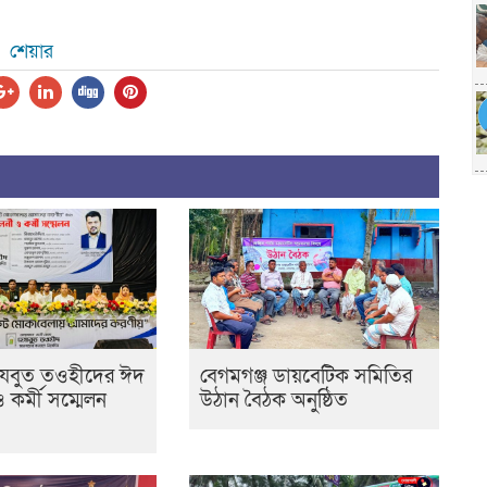
শেয়ার
েযবুত তওহীদের ঈদ
বেগমগঞ্জ ডায়বেটিক সমিতির
ও কর্মী সম্মেলন
উঠান বৈঠক অনুষ্ঠিত