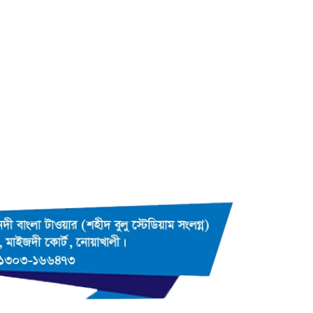
কুমিল্লায় তওহীদভিত্তিক রাষ্ট্রব্যবস্থার
উপর গোলটেবিল বৈঠক অনুষ্ঠিত