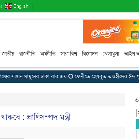
া
English
জাতীয়
রাজনীতি
অর্থনীতি
সারা বিশ্ব
বিনোদন
খেলাধুলা
আইন 
র সন্তান মামুনের ঢাকা বার জয়
ফেনীতে হেযবুত তওহীদের ঈদ পুনর্মিল
আ
কবে : প্রাণিসম্পদ মন্ত্রী