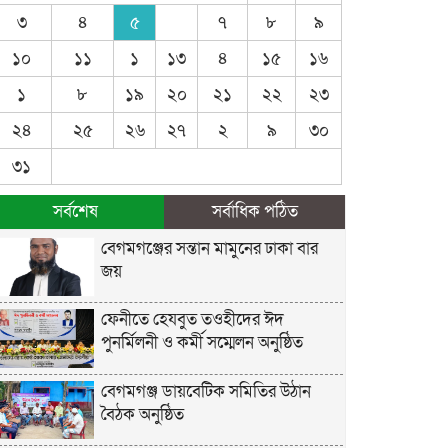
৩
৪
৫
৭
৮
৯
১০
১১
১
১৩
৪
১৫
১৬
১
৮
১৯
২০
২১
২২
২৩
২৪
২৫
২৬
২৭
২
৯
৩০
৩১
সর্বশেষ
সর্বাধিক পঠিত
বেগমগঞ্জের সন্তান মামুনের ঢাকা বার
জয়
ফেনীতে হেযবুত তওহীদের ঈদ
পুনর্মিলনী ও কর্মী সম্মেলন অনুষ্ঠিত
বেগমগঞ্জ ডায়বেটিক সমিতির উঠান
বৈঠক অনুষ্ঠিত