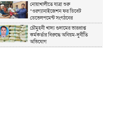
নোয়াখালীতে যাত্রা শুরু
“ওরগ্যানাইজেশন ফর ডিবেট
ডেভেলপমেন্ট সংগঠনের
চৌমুহনী খাদ্য গুদামের ভারপ্রাপ্ত
কর্মকর্তার বিরুদ্ধে অনিয়ম-দুর্নীতি
অভিযোগ
চাঁদপুরে হেযবুত তওহীদের ইদ
পুনর্মিলনী ও বনভোজন অনুষ্ঠিত
নোয়াখালীতে ভর্তি পরীক্ষায় শিক্ষার্থী ও
অভিভাবকদের সেবায় ছাত্রদল নেতা
জিকু
অবশেষে বিয়ে নিয়ে মুখ খুললেন লুবাবা
নোয়াখালী কারাগার যেন একরামের
রাজপ্রাসাদ