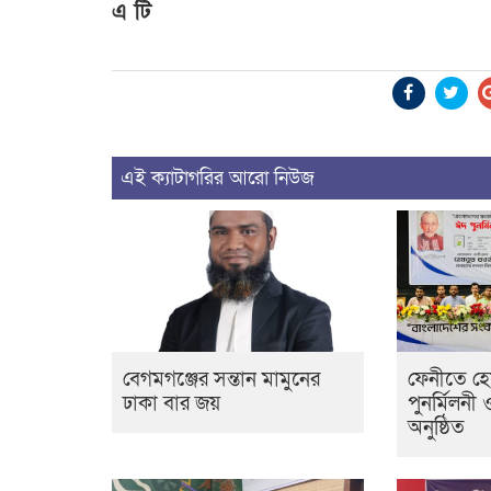
এ টি
এই ক্যাটাগরির আরো নিউজ
বেগমগঞ্জের সন্তান মামুনের
ফেনীতে হ
ঢাকা বার জয়
পুনর্মিলনী 
অনুষ্ঠিত