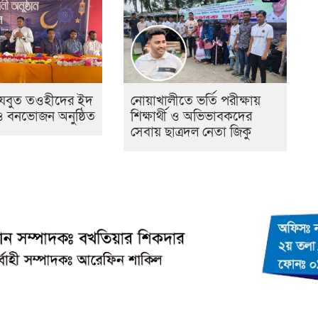
হেযবুত তওহীদের ইদ
নোয়াখালীতে ভর্তি পরীক্ষায়
 ও বনভোজন অনুষ্ঠিত
শিক্ষার্থী ও অভিভাবকদের
সেবায় ছাত্রদল নেতা জিকু