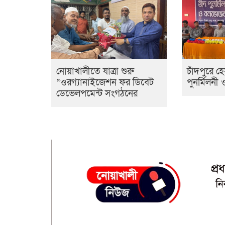
নোয়াখালীতে যাত্রা শুরু
চাঁদপুরে 
“ওরগ্যানাইজেশন ফর ডিবেট
পুনর্মিলনী
ডেভেলপমেন্ট সংগঠনের