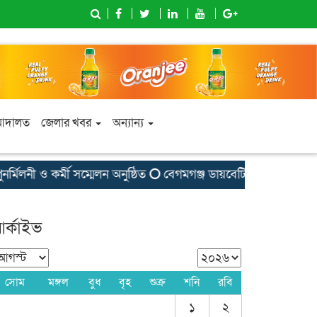
আদালত
জেলার খবর
অন্যান্য
নী ও কর্মী সম্মেলন অনুষ্ঠিত
বেগমগঞ্জ ডায়বেটিক সমিতির উঠান বৈ
র্কাইভ
সোম
মঙ্গল
বুধ
বৃহ
শুক্র
শনি
রবি
১
২