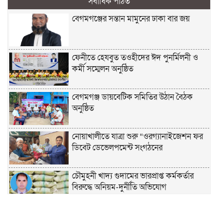
সর্বাধিক পঠিত
বেগমগঞ্জের সন্তান মামুনের ঢাকা বার জয়
ফেনীতে হেযবুত তওহীদের ঈদ পুনর্মিলনী ও
কর্মী সম্মেলন অনুষ্ঠিত
বেগমগঞ্জ ডায়বেটিক সমিতির উঠান বৈঠক
অনুষ্ঠিত
নোয়াখালীতে যাত্রা শুরু “ওরগ্যানাইজেশন ফর
ডিবেট ডেভেলপমেন্ট সংগঠনের
চৌমুহনী খাদ্য গুদামের ভারপ্রাপ্ত কর্মকর্তার
বিরুদ্ধে অনিয়ম-দুর্নীতি অভিযোগ
চাঁদপুরে হেযবুত তওহীদের ইদ পুনর্মিলনী ও