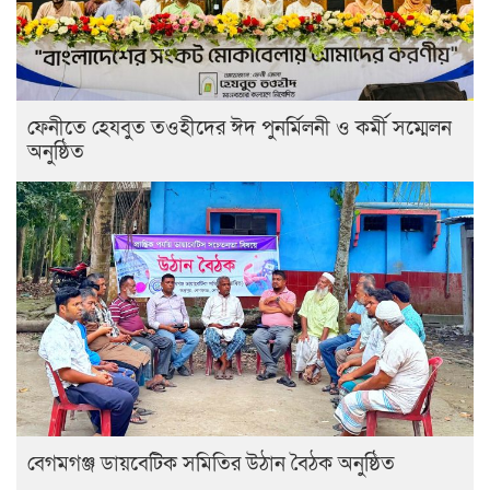
ফেনীতে হেযবুত তওহীদের ঈদ পুনর্মিলনী ও কর্মী সম্মেলন
অনুষ্ঠিত
বেগমগঞ্জ ডায়বেটিক সমিতির উঠান বৈঠক অনুষ্ঠিত