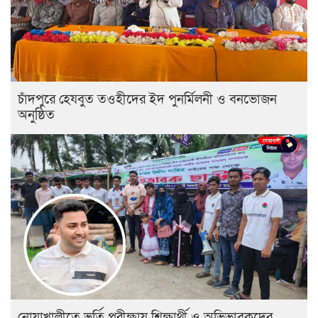
চাঁদপুরে হেযবুত তওহীদের ইদ পুনর্মিলনী ও বনভোজন
অনুষ্ঠিত
নোয়াখালীতে ভর্তি পরীক্ষায় শিক্ষার্থী ও অভিভাবকদের