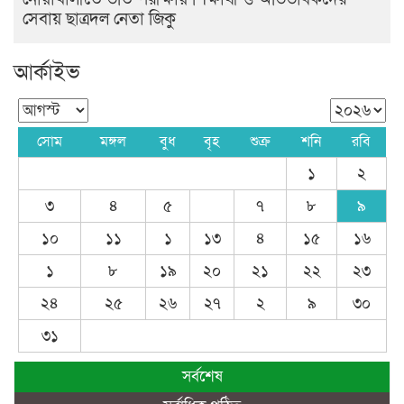
সেবায় ছাত্রদল নেতা জিকু
আর্কাইভ
সোম
মঙ্গল
বুধ
বৃহ
শুক্র
শনি
রবি
১
২
৩
৪
৫
৭
৮
৯
১০
১১
১
১৩
৪
১৫
১৬
১
৮
১৯
২০
২১
২২
২৩
২৪
২৫
২৬
২৭
২
৯
৩০
৩১
সর্বশেষ