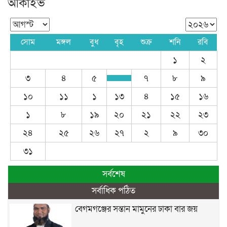
আর্কাইভ
সোম
মঙ্গল
বুধ
বৃহ
শুক্র
শনি
রবি
১
২
৩
৪
৫
৭
৮
৯
১০
১১
১
১৩
৪
১৫
১৬
১
৮
১৯
২০
২১
২২
২৩
২৪
২৫
২৬
২৭
২
৯
৩০
৩১
সর্বশেষ
সর্বাধিক পঠিত
বেগমগঞ্জের সন্তান মামুনের ঢাকা বার জয়