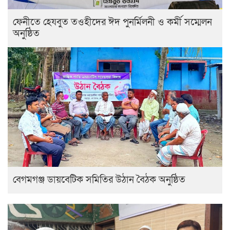
ফেনীতে হেযবুত তওহীদের ঈদ পুনর্মিলনী ও কর্মী সম্মেলন
অনুষ্ঠিত
বেগমগঞ্জ ডায়বেটিক সমিতির উঠান বৈঠক অনুষ্ঠিত