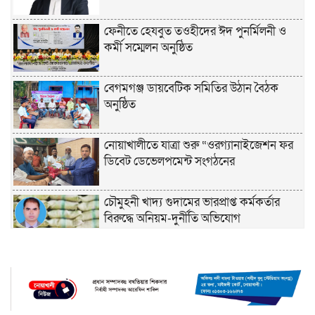
ফেনীতে হেযবুত তওহীদের ঈদ পুনর্মিলনী ও
কর্মী সম্মেলন অনুষ্ঠিত
বেগমগঞ্জ ডায়বেটিক সমিতির উঠান বৈঠক
অনুষ্ঠিত
নোয়াখালীতে যাত্রা শুরু “ওরগ্যানাইজেশন ফর
ডিবেট ডেভেলপমেন্ট সংগঠনের
চৌমুহনী খাদ্য গুদামের ভারপ্রাপ্ত কর্মকর্তার
বিরুদ্ধে অনিয়ম-দুর্নীতি অভিযোগ
চাঁদপুরে হেযবুত তওহীদের ইদ পুনর্মিলনী ও
বনভোজন অনুষ্ঠিত