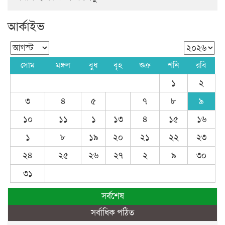
আর্কাইভ
সোম
মঙ্গল
বুধ
বৃহ
শুক্র
শনি
রবি
১
২
৩
৪
৫
৭
৮
৯
১০
১১
১
১৩
৪
১৫
১৬
১
৮
১৯
২০
২১
২২
২৩
২৪
২৫
২৬
২৭
২
৯
৩০
৩১
সর্বশেষ
সর্বাধিক পঠিত