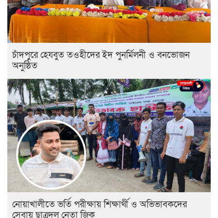
চাঁদপুরে হেযবুত তওহীদের ইদ পুনর্মিলনী ও বনভোজন
অনুষ্ঠিত
নোয়াখালীতে ভর্তি পরীক্ষায় শিক্ষার্থী ও অভিভাবকদের
সেবায় ছাত্রদল নেতা জিকু