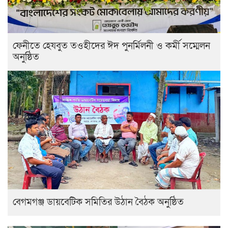
ফেনীতে হেযবুত তওহীদের ঈদ পুনর্মিলনী ও কর্মী সম্মেলন
অনুষ্ঠিত
বেগমগঞ্জ ডায়বেটিক সমিতির উঠান বৈঠক অনুষ্ঠিত