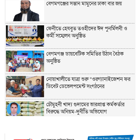
বেগমগঞ্জের সন্তান মামুনের ঢাকা বার জয়
ফেনীতে হেযবুত তওহীদের ঈদ পুনর্মিলনী ও
কর্মী সম্মেলন অনুষ্ঠিত
বেগমগঞ্জ ডায়বেটিক সমিতির উঠান বৈঠক
অনুষ্ঠিত
নোয়াখালীতে যাত্রা শুরু “ওরগ্যানাইজেশন ফর
ডিবেট ডেভেলপমেন্ট সংগঠনের
চৌমুহনী খাদ্য গুদামের ভারপ্রাপ্ত কর্মকর্তার
বিরুদ্ধে অনিয়ম-দুর্নীতি অভিযোগ
চাঁদপুরে হেযবুত তওহীদের ইদ পুনর্মিলনী ও
বনভোজন অনুষ্ঠিত