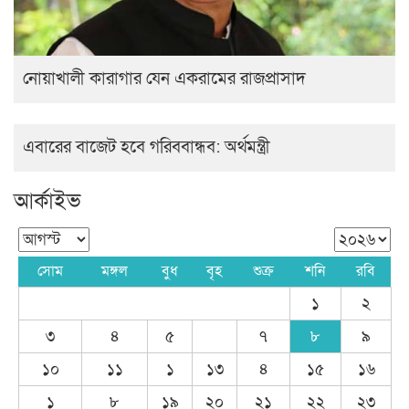
নোয়াখালী কারাগার যেন একরামের রাজপ্রাসাদ
এবারের বাজেট হবে গরিববান্ধব: অর্থমন্ত্রী
আর্কাইভ
সোম
মঙ্গল
বুধ
বৃহ
শুক্র
শনি
রবি
১
২
৩
৪
৫
৭
৮
৯
১০
১১
১
১৩
৪
১৫
১৬
১
৮
১৯
২০
২১
২২
২৩