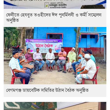
ফেনীতে হেযবুত তওহীদের ঈদ পুনর্মিলনী ও কর্মী সম্মেলন
অনুষ্ঠিত
বেগমগঞ্জ ডায়বেটিক সমিতির উঠান বৈঠক অনুষ্ঠিত