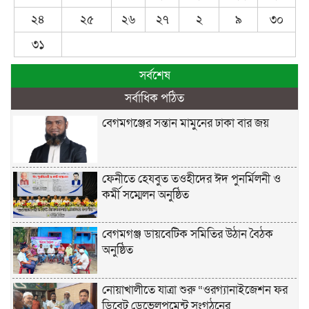
২৪
২৫
২৬
২৭
২
৯
৩০
৩১
সর্বশেষ
সর্বাধিক পঠিত
বেগমগঞ্জের সন্তান মামুনের ঢাকা বার জয়
ফেনীতে হেযবুত তওহীদের ঈদ পুনর্মিলনী ও
কর্মী সম্মেলন অনুষ্ঠিত
বেগমগঞ্জ ডায়বেটিক সমিতির উঠান বৈঠক
অনুষ্ঠিত
নোয়াখালীতে যাত্রা শুরু “ওরগ্যানাইজেশন ফর
ডিবেট ডেভেলপমেন্ট সংগঠনের