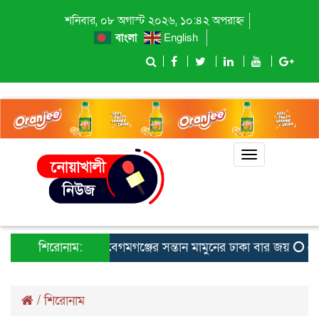
শনিবার, ০৮ অগাস্ট ২০২৬, ১০:৪২ অপরাহ্ন
বাংলা
English
Toggle
navigation
শিরোনাম:
বেগমগঞ্জের সন্তান মামুনের ঢাকা বার জয়
ফেনীত
/
শিরোনাম