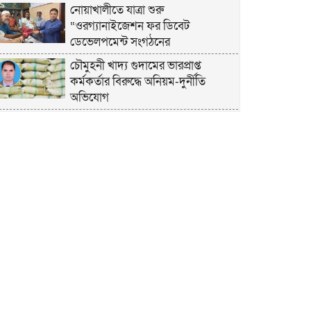
নোয়াখালীতে যাত্রা শুরু
“ওরগ্যানাইজেশন ফর ডিবেট
ডেভেলপমেন্ট সংগঠনের
চৌমুহনী খাদ্য গুদামের ভারপ্রাপ্ত
কর্মকর্তার বিরুদ্ধে অনিয়ম-দুর্নীতি
অভিযোগ
চাঁদপুরে হেযবুত তওহীদের ইদ
পুনর্মিলনী ও বনভোজন অনুষ্ঠিত
নোয়াখালীতে ভর্তি পরীক্ষায় শিক্ষার্থী ও
অভিভাবকদের সেবায় ছাত্রদল নেতা
জিকু
অবশেষে বিয়ে নিয়ে মুখ খুললেন লুবাবা
নোয়াখালী কারাগার যেন একরামের
রাজপ্রাসাদ