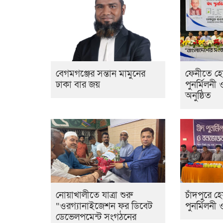
বেগমগঞ্জের সন্তান মামুনের
ফেনীতে হ
ঢাকা বার জয়
পুনর্মিলনী 
অনুষ্ঠিত
নোয়াখালীতে যাত্রা শুরু
চাঁদপুরে 
“ওরগ্যানাইজেশন ফর ডিবেট
পুনর্মিলনী
ডেভেলপমেন্ট সংগঠনের