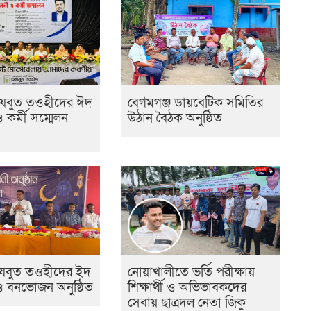
েযবুত তওহীদের ঈদ
বেগমগঞ্জ ডায়বেটিক সমিতির
ও কর্মী সম্মেলন
উঠান বৈঠক অনুষ্ঠিত
হেযবুত তওহীদের ইদ
নোয়াখালীতে ভর্তি পরীক্ষায়
 ও বনভোজন অনুষ্ঠিত
শিক্ষার্থী ও অভিভাবকদের
সেবায় ছাত্রদল নেতা জিকু