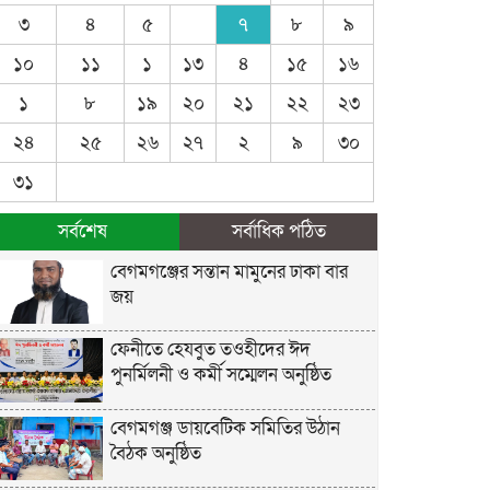
৩
৪
৫
৭
৮
৯
১০
১১
১
১৩
৪
১৫
১৬
১
৮
১৯
২০
২১
২২
২৩
২৪
২৫
২৬
২৭
২
৯
৩০
৩১
সর্বশেষ
সর্বাধিক পঠিত
বেগমগঞ্জের সন্তান মামুনের ঢাকা বার
জয়
ফেনীতে হেযবুত তওহীদের ঈদ
পুনর্মিলনী ও কর্মী সম্মেলন অনুষ্ঠিত
বেগমগঞ্জ ডায়বেটিক সমিতির উঠান
বৈঠক অনুষ্ঠিত