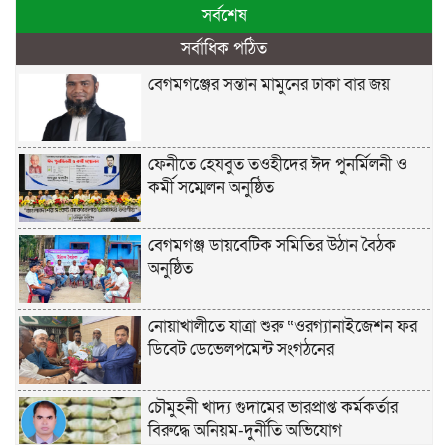
সর্বশেষ
সর্বাধিক পঠিত
বেগমগঞ্জের সন্তান মামুনের ঢাকা বার জয়
ফেনীতে হেযবুত তওহীদের ঈদ পুনর্মিলনী ও
কর্মী সম্মেলন অনুষ্ঠিত
বেগমগঞ্জ ডায়বেটিক সমিতির উঠান বৈঠক
অনুষ্ঠিত
নোয়াখালীতে যাত্রা শুরু “ওরগ্যানাইজেশন ফর
ডিবেট ডেভেলপমেন্ট সংগঠনের
চৌমুহনী খাদ্য গুদামের ভারপ্রাপ্ত কর্মকর্তার
বিরুদ্ধে অনিয়ম-দুর্নীতি অভিযোগ