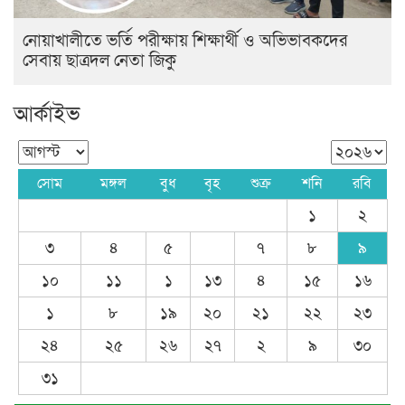
নোয়াখালীতে ভর্তি পরীক্ষায় শিক্ষার্থী ও অভিভাবকদের
সেবায় ছাত্রদল নেতা জিকু
আর্কাইভ
সোম
মঙ্গল
বুধ
বৃহ
শুক্র
শনি
রবি
১
২
৩
৪
৫
৭
৮
৯
১০
১১
১
১৩
৪
১৫
১৬
১
৮
১৯
২০
২১
২২
২৩
২৪
২৫
২৬
২৭
২
৯
৩০
৩১