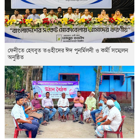
ফেনীতে হেযবুত তওহীদের ঈদ পুনর্মিলনী ও কর্মী সম্মেলন
অনুষ্ঠিত