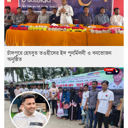
চাঁদপুরে হেযবুত তওহীদের ইদ পুনর্মিলনী ও বনভোজন
অনুষ্ঠিত