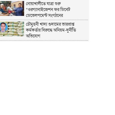
নোয়াখালীতে যাত্রা শুরু
“ওরগ্যানাইজেশন ফর ডিবেট
ডেভেলপমেন্ট সংগঠনের
চৌমুহনী খাদ্য গুদামের ভারপ্রাপ্ত
কর্মকর্তার বিরুদ্ধে অনিয়ম-দুর্নীতি
অভিযোগ
চাঁদপুরে হেযবুত তওহীদের ইদ
পুনর্মিলনী ও বনভোজন অনুষ্ঠিত
নোয়াখালীতে ভর্তি পরীক্ষায় শিক্ষার্থী ও
অভিভাবকদের সেবায় ছাত্রদল নেতা
জিকু
অবশেষে বিয়ে নিয়ে মুখ খুললেন লুবাবা
নোয়াখালী কারাগার যেন একরামের
রাজপ্রাসাদ