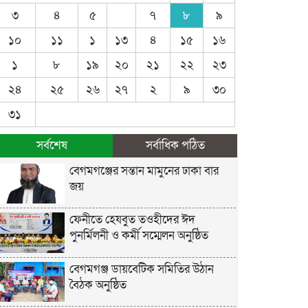
৩
৪
৫
৭
৮
৯
১০
১১
১
১৩
৪
১৫
১৬
১
৮
১৯
২০
২১
২২
২৩
২৪
২৫
২৬
২৭
২
৯
৩০
৩১
সর্বশেষ
সর্বাধিক পঠিত
বেগমগঞ্জের সন্তান মামুনের ঢাকা বার
জয়
ফেনীতে হেযবুত তওহীদের ঈদ
পুনর্মিলনী ও কর্মী সম্মেলন অনুষ্ঠিত
বেগমগঞ্জ ডায়বেটিক সমিতির উঠান
বৈঠক অনুষ্ঠিত