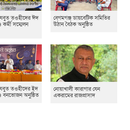
েযবুত তওহীদের ঈদ
বেগমগঞ্জ ডায়বেটিক সমিতির
ও কর্মী সম্মেলন
উঠান বৈঠক অনুষ্ঠিত
হেযবুত তওহীদের ইদ
নোয়াখালী কারাগার যেন
 ও বনভোজন অনুষ্ঠিত
একরামের রাজপ্রাসাদ