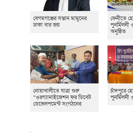
বেগমগঞ্জের সন্তান মামুনের
ফেনীতে হ
ঢাকা বার জয়
পুনর্মিলনী 
অনুষ্ঠিত
নোয়াখালীতে যাত্রা শুরু
চাঁদপুরে 
“ওরগ্যানাইজেশন ফর ডিবেট
পুনর্মিলনী
ডেভেলপমেন্ট সংগঠনের