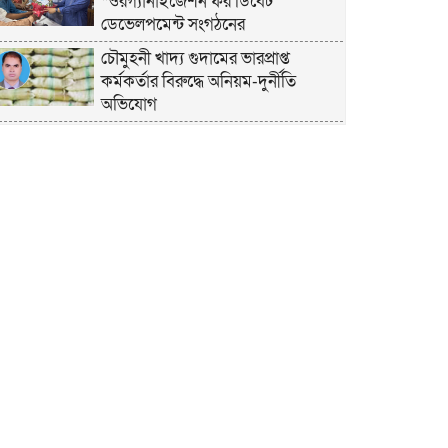
“ওরগ্যানাইজেশন ফর ডিবেট
ডেভেলপমেন্ট সংগঠনের
চৌমুহনী খাদ্য গুদামের ভারপ্রাপ্ত
কর্মকর্তার বিরুদ্ধে অনিয়ম-দুর্নীতি
অভিযোগ
চাঁদপুরে হেযবুত তওহীদের ইদ
পুনর্মিলনী ও বনভোজন অনুষ্ঠিত
নোয়াখালীতে ভর্তি পরীক্ষায় শিক্ষার্থী ও
অভিভাবকদের সেবায় ছাত্রদল নেতা
জিকু
অবশেষে বিয়ে নিয়ে মুখ খুললেন লুবাবা
নোয়াখালী কারাগার যেন একরামের
রাজপ্রাসাদ
কুমিল্লায় তওহীদভিত্তিক রাষ্ট্রব্যবস্থার