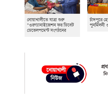
নোয়াখালীতে যাত্রা শুরু
চাঁদপুরে 
“ওরগ্যানাইজেশন ফর ডিবেট
পুনর্মিলনী
ডেভেলপমেন্ট সংগঠনের