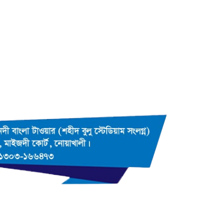
উপর গোলটেবিল বৈঠক অনুষ্ঠিত
Developed by
Trust Soft BD