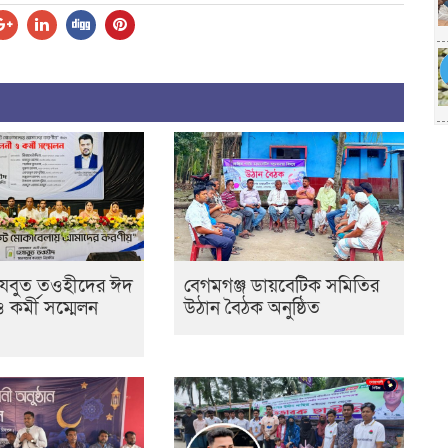
েযবুত তওহীদের ঈদ
বেগমগঞ্জ ডায়বেটিক সমিতির
ও কর্মী সম্মেলন
উঠান বৈঠক অনুষ্ঠিত