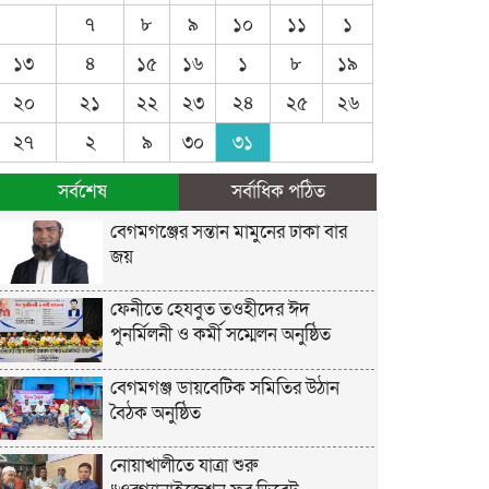
৭
৮
৯
১০
১১
১
১৩
৪
১৫
১৬
১
৮
১৯
২০
২১
২২
২৩
২৪
২৫
২৬
২৭
২
৯
৩০
৩১
সর্বশেষ
সর্বাধিক পঠিত
বেগমগঞ্জের সন্তান মামুনের ঢাকা বার
জয়
ফেনীতে হেযবুত তওহীদের ঈদ
পুনর্মিলনী ও কর্মী সম্মেলন অনুষ্ঠিত
বেগমগঞ্জ ডায়বেটিক সমিতির উঠান
বৈঠক অনুষ্ঠিত
নোয়াখালীতে যাত্রা শুরু