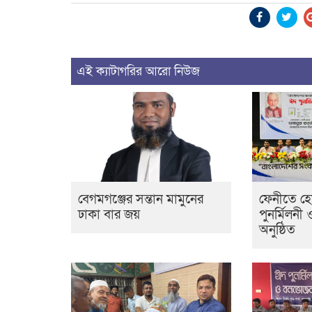
এই ক্যাটাগরির আরো নিউজ
বেগমগঞ্জের সন্তান মামুনের
ফেনীতে হ
ঢাকা বার জয়
পুনর্মিলনী 
অনুষ্ঠিত