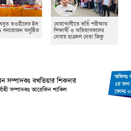
হেযবুত তওহীদের ইদ
নোয়াখালীতে ভর্তি পরীক্ষায়
 ও বনভোজন অনুষ্ঠিত
শিক্ষার্থী ও অভিভাবকদের
সেবায় ছাত্রদল নেতা জিকু