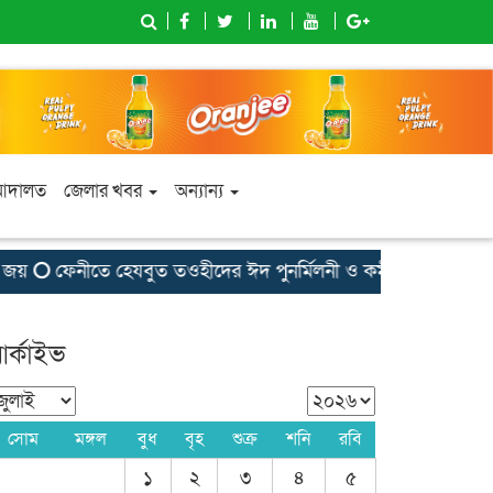
আদালত
জেলার খবর
অন্যান্য
য়
ফেনীতে হেযবুত তওহীদের ঈদ পুনর্মিলনী ও কর্মী সম্মেলন অনুষ্ঠিত
র্কাইভ
সোম
মঙ্গল
বুধ
বৃহ
শুক্র
শনি
রবি
১
২
৩
৪
৫