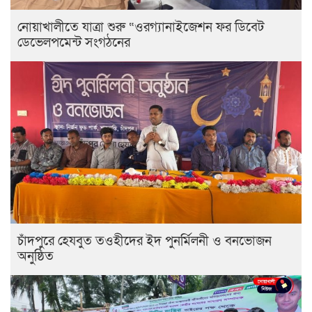
নোয়াখালীতে যাত্রা শুরু “ওরগ্যানাইজেশন ফর ডিবেট
ডেভেলপমেন্ট সংগঠনের
চাঁদপুরে হেযবুত তওহীদের ইদ পুনর্মিলনী ও বনভোজন
অনুষ্ঠিত