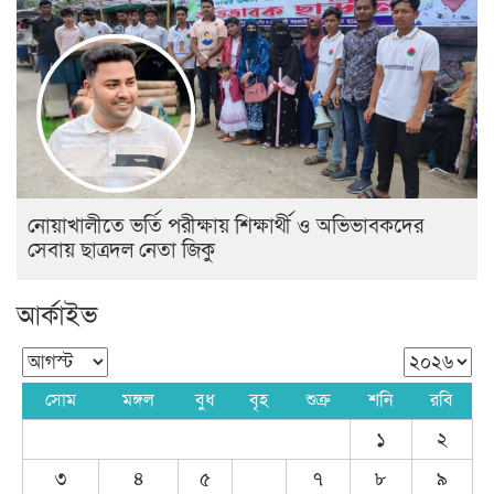
নোয়াখালীতে ভর্তি পরীক্ষায় শিক্ষার্থী ও অভিভাবকদের
সেবায় ছাত্রদল নেতা জিকু
আর্কাইভ
সোম
মঙ্গল
বুধ
বৃহ
শুক্র
শনি
রবি
১
২
৩
৪
৫
৭
৮
৯