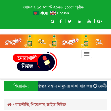
সোমবার, ১০ অগাস্ট ২০২৬, ১০:৩৭ পূর্বাহ্ন
বাংলা
English
Toggle
navigation
শিরোনাম:
বেগমগঞ্জের সন্তান মামুনের ঢাকা বার জয়
ফেনীতে হেযব
/
রাজনীতি
,
শিরোনাম
,
স্লাইড নিউজ