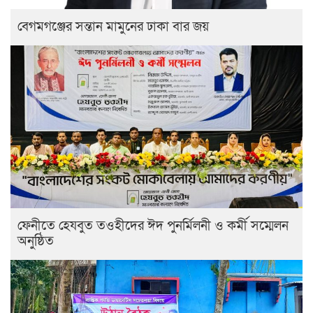
বেগমগঞ্জের সন্তান মামুনের ঢাকা বার জয়
ফেনীতে হেযবুত তওহীদের ঈদ পুনর্মিলনী ও কর্মী সম্মেলন
অনুষ্ঠিত