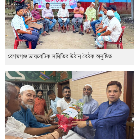
বেগমগঞ্জ ডায়বেটিক সমিতির উঠান বৈঠক অনুষ্ঠিত