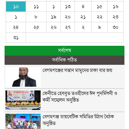
১০
১১
১
১৩
৪
১৫
১৬
১
৮
১৯
২০
২১
২২
২৩
২৪
২৫
২৬
২৭
২
৯
৩০
৩১
সর্বশেষ
সর্বাধিক পঠিত
বেগমগঞ্জের সন্তান মামুনের ঢাকা বার জয়
ফেনীতে হেযবুত তওহীদের ঈদ পুনর্মিলনী ও
কর্মী সম্মেলন অনুষ্ঠিত
বেগমগঞ্জ ডায়বেটিক সমিতির উঠান বৈঠক
অনুষ্ঠিত