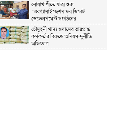
নোয়াখালীতে যাত্রা শুরু
“ওরগ্যানাইজেশন ফর ডিবেট
ডেভেলপমেন্ট সংগঠনের
চৌমুহনী খাদ্য গুদামের ভারপ্রাপ্ত
কর্মকর্তার বিরুদ্ধে অনিয়ম-দুর্নীতি
অভিযোগ
চাঁদপুরে হেযবুত তওহীদের ইদ
পুনর্মিলনী ও বনভোজন অনুষ্ঠিত
নোয়াখালীতে ভর্তি পরীক্ষায় শিক্ষার্থী ও
অভিভাবকদের সেবায় ছাত্রদল নেতা
জিকু
অবশেষে বিয়ে নিয়ে মুখ খুললেন লুবাবা
নোয়াখালী কারাগার যেন একরামের
রাজপ্রাসাদ