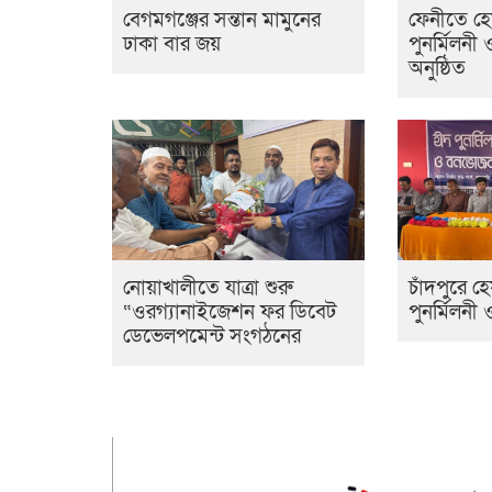
বেগমগঞ্জের সন্তান মামুনের
ফেনীতে হ
ঢাকা বার জয়
পুনর্মিলনী 
অনুষ্ঠিত
নোয়াখালীতে যাত্রা শুরু
চাঁদপুরে 
“ওরগ্যানাইজেশন ফর ডিবেট
পুনর্মিলনী
ডেভেলপমেন্ট সংগঠনের