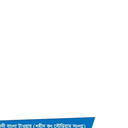
কুমিল্লায় তওহীদভিত্তিক রাষ্ট্রব্যবস্থার
উপর গোলটেবিল বৈঠক অনুষ্ঠিত