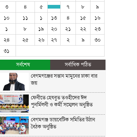
৩
৪
৫
৭
৮
৯
১০
১১
১
১৩
৪
১৫
১৬
১
৮
১৯
২০
২১
২২
২৩
২৪
২৫
২৬
২৭
২
৯
৩০
৩১
সর্বশেষ
সর্বাধিক পঠিত
বেগমগঞ্জের সন্তান মামুনের ঢাকা বার
জয়
ফেনীতে হেযবুত তওহীদের ঈদ
পুনর্মিলনী ও কর্মী সম্মেলন অনুষ্ঠিত
বেগমগঞ্জ ডায়বেটিক সমিতির উঠান
বৈঠক অনুষ্ঠিত