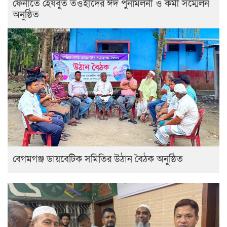
ফেনীতে হেযবুত তওহীদের ঈদ পুনর্মিলনী ও কর্মী সম্মেলন
অনুষ্ঠিত
বেগমগঞ্জ ডায়বেটিক সমিতির উঠান বৈঠক অনুষ্ঠিত