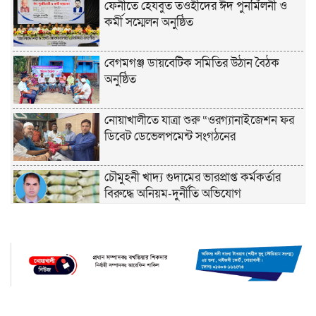
ফেনীতে হেযবুত তওহীদের ঈদ পুনর্মিলনী ও
কর্মী সম্মেলন অনুষ্ঠিত
বেগমগঞ্জ ডায়বেটিক সমিতির উঠান বৈঠক
অনুষ্ঠিত
নোয়াখালীতে যাত্রা শুরু “ওরগ্যানাইজেশন ফর
ডিবেট ডেভেলপমেন্ট সংগঠনের
চৌমুহনী খাদ্য গুদামের ভারপ্রাপ্ত কর্মকর্তার
বিরুদ্ধে অনিয়ম-দুর্নীতি অভিযোগ
চাঁদপুরে হেযবুত তওহীদের ইদ পুনর্মিলনী ও
বনভোজন অনুষ্ঠিত
নোয়াখালীতে ভর্তি পরীক্ষায় শিক্ষার্থী ও
অভিভাবকদের সেবায় ছাত্রদল নেতা জিকু