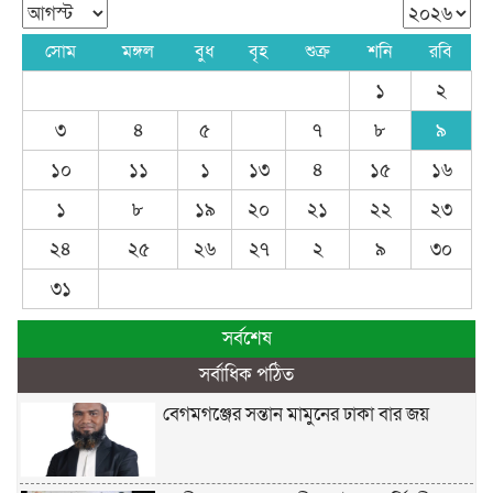
সোম
মঙ্গল
বুধ
বৃহ
শুক্র
শনি
রবি
১
২
৩
৪
৫
৭
৮
৯
১০
১১
১
১৩
৪
১৫
১৬
১
৮
১৯
২০
২১
২২
২৩
২৪
২৫
২৬
২৭
২
৯
৩০
৩১
সর্বশেষ
সর্বাধিক পঠিত
বেগমগঞ্জের সন্তান মামুনের ঢাকা বার জয়