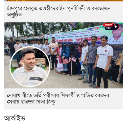
চাঁদপুরে হেযবুত তওহীদের ইদ পুনর্মিলনী ও বনভোজন
অনুষ্ঠিত
নোয়াখালীতে ভর্তি পরীক্ষায় শিক্ষার্থী ও অভিভাবকদের
সেবায় ছাত্রদল নেতা জিকু
আর্কাইভ