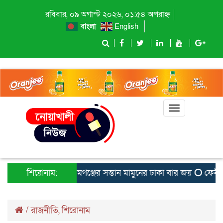
রবিবার, ০৯ অগাস্ট ২০২৬, ০১:৫৪ অপরাহ্ন
বাংলা
English
Toggle
navigation
শিরোনাম:
বেগমগঞ্জের সন্তান মামুনের ঢাকা বার জয়
ফেনীতে হে
/
রাজনীতি
,
শিরোনাম