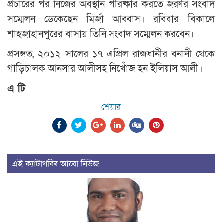
প্রচারের পর নিজের অবস্থান পরিষ্কার করতে জরুরি সংবাদ
সম্মেলন ডেকেছেন মির্জা আব্বাস। রবিবার বিকালে
শাহজাহানপুরের বাসায় তিনি সংবাদ সম্মেলন করবেন।
প্রসঙ্গত, ২০১২ সালের ১৭ এপ্রিল রাজধানীর বনানী থেকে
গাড়িচালক আনসার আলীসহ নিখোঁজ হন ইলিয়াস আলী।
এ টি
শেয়ার
এই ক্যাটাগরির আরো নিউজ