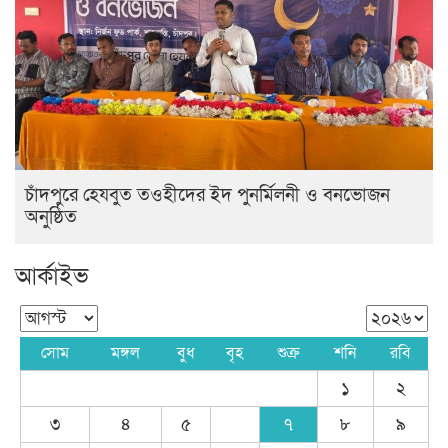
চাঁদপুরে হেযবুত তওহীদের ইদ পুনর্মিলনী ও বনভোজন
অনুষ্ঠিত
আর্কাইভ
সোম
মঙ্গল
বুধ
বৃহ
শুক্র
শনি
রবি
১
২
৩
৪
৫
৭
৮
৯