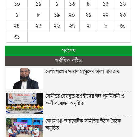
১০
১১
১
১৩
৪
১৫
১৬
১
৮
১৯
২০
২১
২২
২৩
২৪
২৫
২৬
২৭
২
৯
৩০
৩১
সর্বশেষ
সর্বাধিক পঠিত
বেগমগঞ্জের সন্তান মামুনের ঢাকা বার জয়
ফেনীতে হেযবুত তওহীদের ঈদ পুনর্মিলনী ও
কর্মী সম্মেলন অনুষ্ঠিত
বেগমগঞ্জ ডায়বেটিক সমিতির উঠান বৈঠক
অনুষ্ঠিত