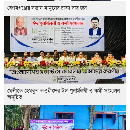
বেগমগঞ্জের সন্তান মামুনের ঢাকা বার জয়
ফেনীতে হেযবুত তওহীদের ঈদ পুনর্মিলনী ও কর্মী সম্মেলন
অনুষ্ঠিত