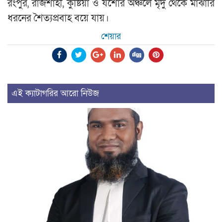
রংপুর, রাজশাহী, কুষ্টিয়া ও যশোর অঞ্চলে মৃদু থেকে মাঝারি
ধরনের শৈত্যপ্রবাহ বয়ে যায়।
শেয়ার
এই ক্যাটাগরির আরো নিউজ