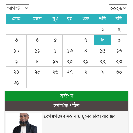
সোম
মঙ্গল
বুধ
বৃহ
শুক্র
শনি
রবি
১
২
৩
৪
৫
৭
৮
৯
১০
১১
১
১৩
৪
১৫
১৬
১
৮
১৯
২০
২১
২২
২৩
২৪
২৫
২৬
২৭
২
৯
৩০
৩১
সর্বশেষ
সর্বাধিক পঠিত
বেগমগঞ্জের সন্তান মামুনের ঢাকা বার জয়