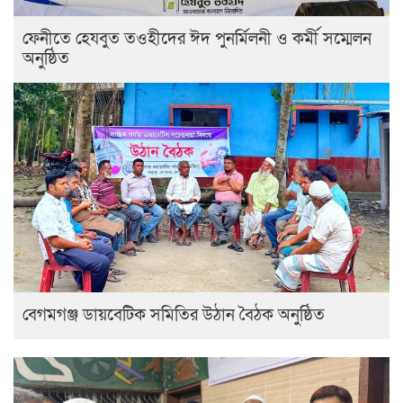
ফেনীতে হেযবুত তওহীদের ঈদ পুনর্মিলনী ও কর্মী সম্মেলন
অনুষ্ঠিত
বেগমগঞ্জ ডায়বেটিক সমিতির উঠান বৈঠক অনুষ্ঠিত