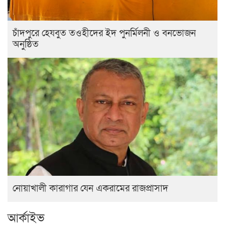
চাঁদপুরে হেযবুত তওহীদের ইদ পুনর্মিলনী ও বনভোজন
অনুষ্ঠিত
নোয়াখালী কারাগার যেন একরামের রাজপ্রাসাদ
আর্কাইভ