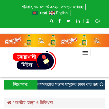
শনিবার, ০৮ অগাস্ট ২০২৬, ০৬:৫৮ অপরাহ্ন
বাংলা
English
Toggle
navigation
শিরোনাম:
বেগমগঞ্জের সন্তান মামুনের ঢাকা বার জয়
ফেনীতে
/
জাতীয়
,
স্বাস্থ্য ও চিকিৎসা