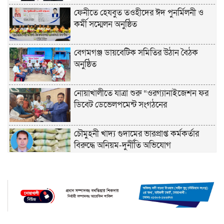
ফেনীতে হেযবুত তওহীদের ঈদ পুনর্মিলনী ও
কর্মী সম্মেলন অনুষ্ঠিত
বেগমগঞ্জ ডায়বেটিক সমিতির উঠান বৈঠক
অনুষ্ঠিত
নোয়াখালীতে যাত্রা শুরু “ওরগ্যানাইজেশন ফর
ডিবেট ডেভেলপমেন্ট সংগঠনের
চৌমুহনী খাদ্য গুদামের ভারপ্রাপ্ত কর্মকর্তার
বিরুদ্ধে অনিয়ম-দুর্নীতি অভিযোগ
চাঁদপুরে হেযবুত তওহীদের ইদ পুনর্মিলনী ও
বনভোজন অনুষ্ঠিত
নোয়াখালীতে ভর্তি পরীক্ষায় শিক্ষার্থী ও