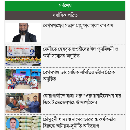
সর্বশেষ
সর্বাধিক পঠিত
বেগমগঞ্জের সন্তান মামুনের ঢাকা বার জয়
ফেনীতে হেযবুত তওহীদের ঈদ পুনর্মিলনী ও
কর্মী সম্মেলন অনুষ্ঠিত
বেগমগঞ্জ ডায়বেটিক সমিতির উঠান বৈঠক
অনুষ্ঠিত
নোয়াখালীতে যাত্রা শুরু “ওরগ্যানাইজেশন ফর
ডিবেট ডেভেলপমেন্ট সংগঠনের
চৌমুহনী খাদ্য গুদামের ভারপ্রাপ্ত কর্মকর্তার
বিরুদ্ধে অনিয়ম-দুর্নীতি অভিযোগ