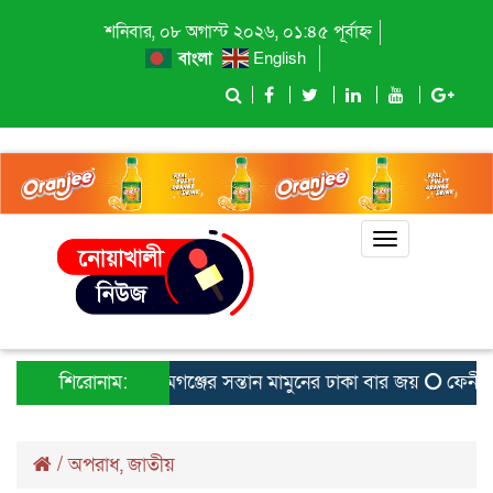
শনিবার, ০৮ অগাস্ট ২০২৬, ০১:৪৫ পূর্বাহ্ন
বাংলা
English
Toggle
navigation
শিরোনাম:
বেগমগঞ্জের সন্তান মামুনের ঢাকা বার জয়
ফেনীতে হেয
/
অপরাধ
,
জাতীয়