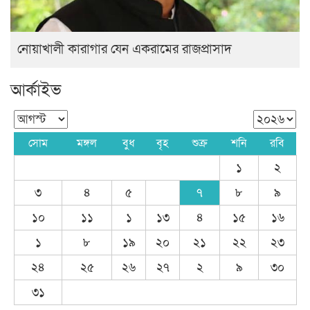
নোয়াখালী কারাগার যেন একরামের রাজপ্রাসাদ
আর্কাইভ
সোম
মঙ্গল
বুধ
বৃহ
শুক্র
শনি
রবি
১
২
৩
৪
৫
৭
৮
৯
১০
১১
১
১৩
৪
১৫
১৬
১
৮
১৯
২০
২১
২২
২৩
২৪
২৫
২৬
২৭
২
৯
৩০
৩১