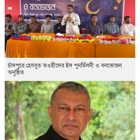
চাঁদপুরে হেযবুত তওহীদের ইদ পুনর্মিলনী ও বনভোজন
অনুষ্ঠিত