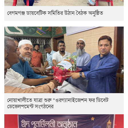
বেগমগঞ্জ ডায়বেটিক সমিতির উঠান বৈঠক অনুষ্ঠিত
নোয়াখালীতে যাত্রা শুরু “ওরগ্যানাইজেশন ফর ডিবেট
ডেভেলপমেন্ট সংগঠনের