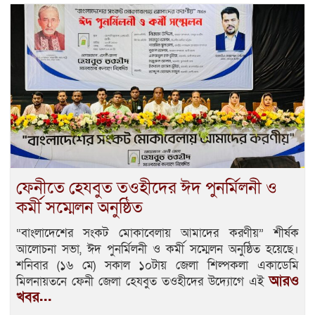
ফেনীতে হেযবুত তওহীদের ঈদ পুনর্মিলনী ও
কর্মী সম্মেলন অনুষ্ঠিত
“বাংলাদেশের সংকট মোকাবেলায় আমাদের করণীয়” শীর্ষক
আলোচনা সভা, ঈদ পুনর্মিলনী ও কর্মী সম্মেলন অনুষ্ঠিত হয়েছে।
শনিবার (১৬ মে) সকাল ১০টায় জেলা শিল্পকলা একাডেমি
আরও
মিলনায়তনে ফেনী জেলা হেযবুত তওহীদের উদ্যোগে এই
খবর...