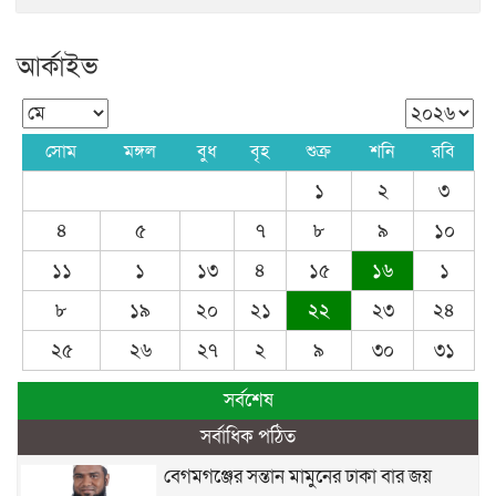
আর্কাইভ
সোম
মঙ্গল
বুধ
বৃহ
শুক্র
শনি
রবি
১
২
৩
৪
৫
৭
৮
৯
১০
১১
১
১৩
৪
১৫
১৬
১
৮
১৯
২০
২১
২২
২৩
২৪
২৫
২৬
২৭
২
৯
৩০
৩১
সর্বশেষ
সর্বাধিক পঠিত
বেগমগঞ্জের সন্তান মামুনের ঢাকা বার জয়