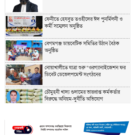
ফেনীতে হেযবুত তওহীদের ঈদ পুনর্মিলনী ও
কর্মী সম্মেলন অনুষ্ঠিত
বেগমগঞ্জ ডায়বেটিক সমিতির উঠান বৈঠক
অনুষ্ঠিত
নোয়াখালীতে যাত্রা শুরু “ওরগ্যানাইজেশন ফর
ডিবেট ডেভেলপমেন্ট সংগঠনের
চৌমুহনী খাদ্য গুদামের ভারপ্রাপ্ত কর্মকর্তার
বিরুদ্ধে অনিয়ম-দুর্নীতি অভিযোগ
চাঁদপুরে হেযবুত তওহীদের ইদ পুনর্মিলনী ও
বনভোজন অনুষ্ঠিত