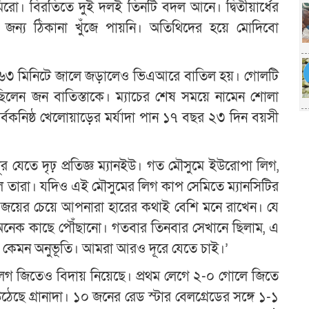
ো। বিরতিতে দুই দলই তিনটি বদল আনে। দ্বিতীয়ার্ধের
পের জন্য ঠিকানা খুঁজে পায়নি। অতিথিদের হয়ে মোদিবো
হেড ৬৩ মিনিটে জালে জড়ালেও ভিএআরে বাতিল হয়। গোলটি
িলেন জন বাতিস্তাকে। ম্যাচের শেষ সময়ে নামেন শোলা
বকনিষ্ঠ খেলোয়াড়ের মর্যাদা পান ১৭ বছর ২৩ দিন বয়সী
 যেতে দৃঢ় প্রতিজ্ঞ ম্যানইউ। গত মৌসুমে ইউরোপা লিগ,
তারা। যদিও এই মৌসুমের লিগ কাপ সেমিতে ম্যানসিটির
 ‘জয়ের চেয়ে আপনারা হারের কথাই বেশি মনে রাখেন। যে
অনেক কাছে পৌঁছানো। গতবার তিনবার সেখানে ছিলাম, এ
া কেমন অনুভূতি। আমরা আরও দূরে যেতে চাই।’
লেগ জিতেও বিদায় নিয়েছে। প্রথম লেগে ২-০ গোলে জিতে
ছে গ্রানাদা। ১০ জনের রেড স্টার বেলগ্রেডের সঙ্গে ১-১