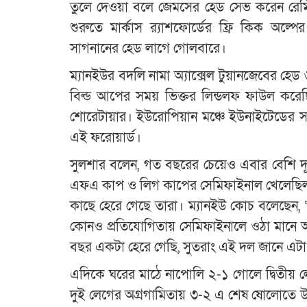
তুলে দেওয়া বলে জেমসের হেড সেভ করেন রেমির
শুরুতে মার্কাস র‌্যাশফোর্ডের ফ্রি কিক অল্
সাগনানের হেড লাগে গোলবারে।
ম্যানইউর বদলি নামা অ্যাক্সেল টুয়ানজেবের 
বিল্ড আপের সময় ভিক্তর লিন্ডলফ ফাউল করেছ
শোরেটায়ার। ইউরোপিয়ান মঞ্চে ইউনাইটেডের সর্
এই ফরোয়ার্ড।
সুলশার বলেন, গত বছরের চেয়েও এবার বেশি দূর
এফএ কাপ ও লিগ কাপের সেমিফাইনাল খেলেছিল 
কাছে হেরে গেছে তারা। ম্যানইউ কোচ বলেছেন,
কোনও প্রতিযোগিতায় সেমিফাইনালে ওঠা মানে 
বছর একটা হেরে গেছি, সুতরাং এই দল জানে এট
এদিকে ঘরের মাঠে নাপোলি ২-১ গোলে দ্বিতীয় 
দুই লেগের অগ্রগামিতায় ৩-২ এ শেষ ষোলোতে উঠে