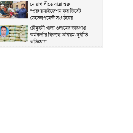
নোয়াখালীতে যাত্রা শুরু
“ওরগ্যানাইজেশন ফর ডিবেট
ডেভেলপমেন্ট সংগঠনের
চৌমুহনী খাদ্য গুদামের ভারপ্রাপ্ত
কর্মকর্তার বিরুদ্ধে অনিয়ম-দুর্নীতি
অভিযোগ
চাঁদপুরে হেযবুত তওহীদের ইদ
পুনর্মিলনী ও বনভোজন অনুষ্ঠিত
নোয়াখালীতে ভর্তি পরীক্ষায় শিক্ষার্থী ও
অভিভাবকদের সেবায় ছাত্রদল নেতা
জিকু
অবশেষে বিয়ে নিয়ে মুখ খুললেন লুবাবা
নোয়াখালী কারাগার যেন একরামের
রাজপ্রাসাদ