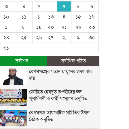
৩
৪
৫
৭
৮
৯
১০
১১
১
১৩
৪
১৫
১৬
১
৮
১৯
২০
২১
২২
২৩
২৪
২৫
২৬
২৭
২
৯
৩০
৩১
সর্বশেষ
সর্বাধিক পঠিত
বেগমগঞ্জের সন্তান মামুনের ঢাকা বার
জয়
ফেনীতে হেযবুত তওহীদের ঈদ
পুনর্মিলনী ও কর্মী সম্মেলন অনুষ্ঠিত
বেগমগঞ্জ ডায়বেটিক সমিতির উঠান
বৈঠক অনুষ্ঠিত