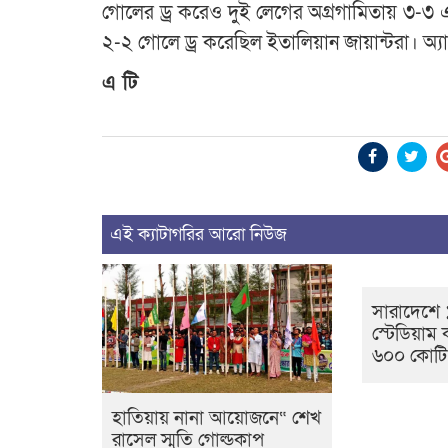
গোলের ড্র করেও দুই লেগের অগ্রগামিতায় ৩-৩ 
২-২ গোলে ড্র করেছিল ইতালিয়ান জায়ান্টরা। অ
এ টি
এই ক্যাটাগরির আরো নিউজ
সারাদেশে 
স্টেডিয়া
৬০০ কোটি 
হাতিয়ায় নানা আয়োজনে“ শেখ
রাসেল স্মৃতি গোল্ডকাপ