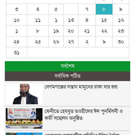
৩
৪
৫
৭
৮
৯
১০
১১
১
১৩
৪
১৫
১৬
১
৮
১৯
২০
২১
২২
২৩
২৪
২৫
২৬
২৭
২
৯
৩০
৩১
সর্বশেষ
সর্বাধিক পঠিত
বেগমগঞ্জের সন্তান মামুনের ঢাকা বার জয়
ফেনীতে হেযবুত তওহীদের ঈদ পুনর্মিলনী ও
কর্মী সম্মেলন অনুষ্ঠিত