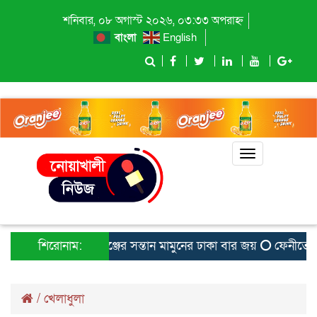
শনিবার, ০৮ অগাস্ট ২০২৬, ০৩:৩৩ অপরাহ্ন
বাংলা
English
Toggle
navigation
শিরোনাম:
বেগমগঞ্জের সন্তান মামুনের ঢাকা বার জয়
ফেনীতে হেয
/
খেলাধুলা