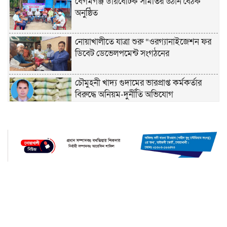
বেগমগঞ্জ ডায়বেটিক সমিতির উঠান বৈঠক
অনুষ্ঠিত
নোয়াখালীতে যাত্রা শুরু “ওরগ্যানাইজেশন ফর
ডিবেট ডেভেলপমেন্ট সংগঠনের
চৌমুহনী খাদ্য গুদামের ভারপ্রাপ্ত কর্মকর্তার
বিরুদ্ধে অনিয়ম-দুর্নীতি অভিযোগ
চাঁদপুরে হেযবুত তওহীদের ইদ পুনর্মিলনী ও
বনভোজন অনুষ্ঠিত
নোয়াখালীতে ভর্তি পরীক্ষায় শিক্ষার্থী ও
অভিভাবকদের সেবায় ছাত্রদল নেতা জিকু
Developed by
Trust Soft BD
অবশেষে বিয়ে নিয়ে মুখ খুললেন লুবাবা