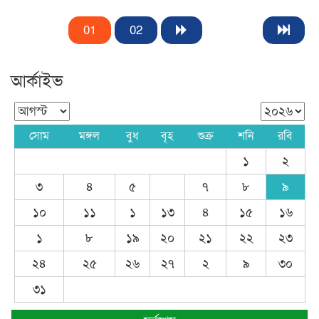
01
02
আর্কাইভ
সোম
মঙ্গল
বুধ
বৃহ
শুক্র
শনি
রবি
১
২
৩
৪
৫
৭
৮
৯
১০
১১
১
১৩
৪
১৫
১৬
১
৮
১৯
২০
২১
২২
২৩
২৪
২৫
২৬
২৭
২
৯
৩০
৩১