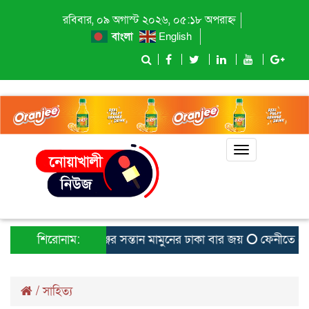
রবিবার, ০৯ অগাস্ট ২০২৬, ০৫:১৮ অপরাহ্ন
বাংলা
English
Toggle
navigation
শিরোনাম:
বেগমগঞ্জের সন্তান মামুনের ঢাকা বার জয়
ফেনীতে হেযবু
/
সাহিত্য