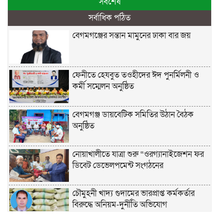
সর্বশেষ
সর্বাধিক পঠিত
বেগমগঞ্জের সন্তান মামুনের ঢাকা বার জয়
ফেনীতে হেযবুত তওহীদের ঈদ পুনর্মিলনী ও
কর্মী সম্মেলন অনুষ্ঠিত
বেগমগঞ্জ ডায়বেটিক সমিতির উঠান বৈঠক
অনুষ্ঠিত
নোয়াখালীতে যাত্রা শুরু “ওরগ্যানাইজেশন ফর
ডিবেট ডেভেলপমেন্ট সংগঠনের
চৌমুহনী খাদ্য গুদামের ভারপ্রাপ্ত কর্মকর্তার
বিরুদ্ধে অনিয়ম-দুর্নীতি অভিযোগ