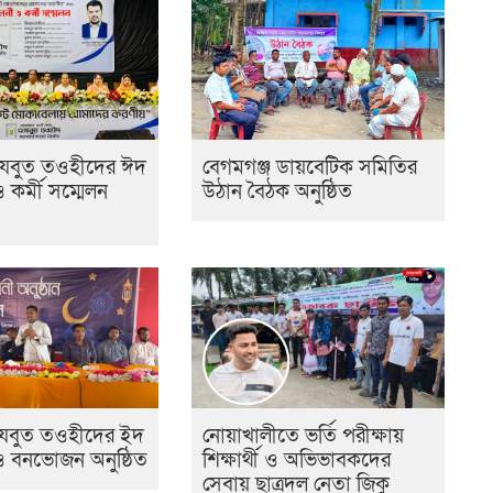
েযবুত তওহীদের ঈদ
বেগমগঞ্জ ডায়বেটিক সমিতির
ও কর্মী সম্মেলন
উঠান বৈঠক অনুষ্ঠিত
হেযবুত তওহীদের ইদ
নোয়াখালীতে ভর্তি পরীক্ষায়
 ও বনভোজন অনুষ্ঠিত
শিক্ষার্থী ও অভিভাবকদের
সেবায় ছাত্রদল নেতা জিকু