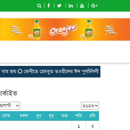
র জয়
ফেনীতে হেযবুত তওহীদের ঈদ পুনর্মিলনী ও কর্মী সম্মেলন অনুষ্ঠ
র্কাইভ
সোম
মঙ্গল
বুধ
বৃহ
শুক্র
শনি
রবি
১
২