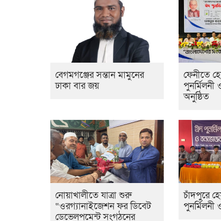
বেগমগঞ্জের সন্তান মামুনের
ফেনীতে হ
ঢাকা বার জয়
পুনর্মিলনী 
অনুষ্ঠিত
নোয়াখালীতে যাত্রা শুরু
চাঁদপুরে 
“ওরগ্যানাইজেশন ফর ডিবেট
পুনর্মিলনী
ডেভেলপমেন্ট সংগঠনের