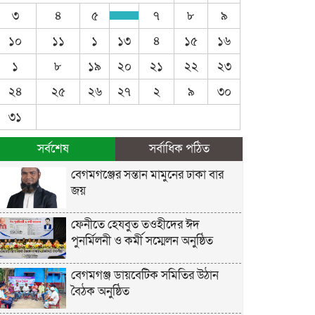
৩
৪
৫
৭
৮
৯
১০
১১
১
১৩
৪
১৫
১৬
১
৮
১৯
২০
২১
২২
২৩
২৪
২৫
২৬
২৭
২
৯
৩০
৩১
সর্বশেষ
সর্বাধিক পঠিত
বেগমগঞ্জের সন্তান মামুনের ঢাকা বার
জয়
ফেনীতে হেযবুত তওহীদের ঈদ
পুনর্মিলনী ও কর্মী সম্মেলন অনুষ্ঠিত
বেগমগঞ্জ ডায়বেটিক সমিতির উঠান
বৈঠক অনুষ্ঠিত