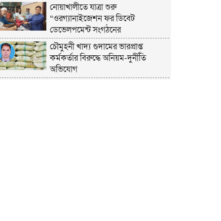
নোয়াখালীতে যাত্রা শুরু
“ওরগ্যানাইজেশন ফর ডিবেট
ডেভেলপমেন্ট সংগঠনের
চৌমুহনী খাদ্য গুদামের ভারপ্রাপ্ত
কর্মকর্তার বিরুদ্ধে অনিয়ম-দুর্নীতি
অভিযোগ
চাঁদপুরে হেযবুত তওহীদের ইদ
পুনর্মিলনী ও বনভোজন অনুষ্ঠিত
নোয়াখালীতে ভর্তি পরীক্ষায় শিক্ষার্থী ও
অভিভাবকদের সেবায় ছাত্রদল নেতা
জিকু
অবশেষে বিয়ে নিয়ে মুখ খুললেন লুবাবা
নোয়াখালী কারাগার যেন একরামের
রাজপ্রাসাদ